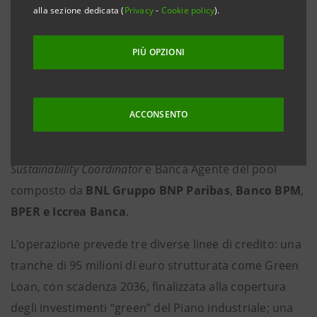
alla sezione dedicata (
Privacy
-
Cookie policy
).
unico del servizio idrico bresciano e società a totale
capitale pubblico, ha sottoscritto con un pool di
PIÙ OPZIONI
banche e con
Cassa Depositi e Prestiti
un contratto
di finanziamento di 202 milioni di euro finalizzato a
coniugare sviluppo societario e sostenibilità
ACCONSENTO
ambientale. Le banche finanziatrici dell’operazione
sono state
Intesa Sanpaolo,
che ha svolto il ruolo di
Sustainability Coordinator
e Banca Agente del pool
composto da
BNL Gruppo BNP Paribas
,
Banco BPM
,
BPER e
Iccrea Banca
.
L’operazione prevede tre diverse linee di credito: una
tranche di 95 milioni di euro strutturata come Green
Loan, con scadenza 2036, finalizzata alla copertura
degli investimenti “green” del Piano industriale; una