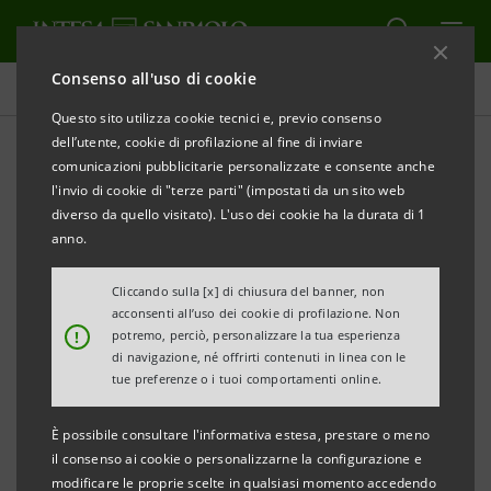
Consenso all'uso di cookie
Comunicati stampa
Questo sito utilizza cookie tecnici e, previo consenso
dell’utente, cookie di profilazione al fine di inviare
STAMPA
AGGIORNA
comunicazioni pubblicitarie personalizzate e consente anche
Infrastrutture: Acque Bresciane, finanziamento di
l'invio di cookie di "terze parti" (impostati da un sito web
202 milioni
diverso da quello visitato). L'uso dei cookie ha la durata di 1
per supportare piani di sviluppo sostenibile e
anno.
progetti di economia circolare
Cliccando sulla [x] di chiusura del banner, non
acconsenti all’uso dei cookie di profilazione. Non
!
potremo, perciò, personalizzare la tua esperienza
di navigazione, né offrirti contenuti in linea con le
Il finanziamento è stato sottoscritto in pool da Intesa
tue preferenze o i tuoi comportamenti online.
Sanpaolo, BNL Gruppo BNP Paribas, Banco BPM, BPER,
È possibile consultare l'informativa estesa, prestare o meno
Iccrea Banca e Cassa Depositi e Prestiti
il consenso ai cookie o personalizzarne la configurazione e
modificare le proprie scelte in qualsiasi momento accedendo
Brescia, 9 novembre 2021 -
Acque Bresciane
, gestore