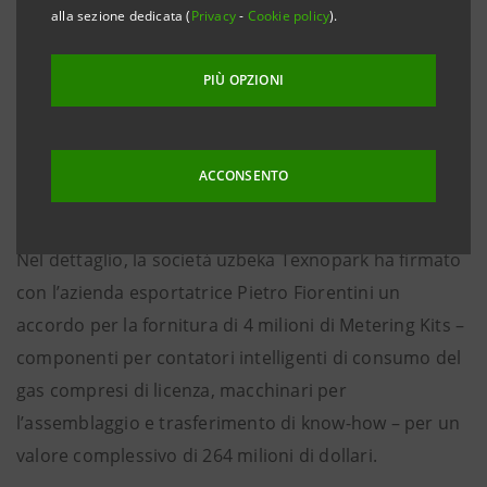
componenti “intelligenti” targati Pietro Fiorentini
alla sezione dedicata (
Privacy
-
Cookie policy
).
verranno forniti in Uzbekistan alla società
appaltatrice Texnopark, che produrrà i contatori
PIÙ OPZIONI
smart per la misurazione del gas naturale destinati
alla società uzbeka statale Hudugazta’minot, il cui
compito è monitorare i consumi effettivi degli utenti
ACCONSENTO
per conto del Governo.
Nel dettaglio, la società uzbeka Texnopark ha firmato
con l’azienda esportatrice Pietro Fiorentini un
accordo per la fornitura di 4 milioni di Metering Kits –
componenti per contatori intelligenti di consumo del
gas compresi di licenza, macchinari per
l’assemblaggio e trasferimento di know-how – per un
valore complessivo di 264 milioni di dollari.