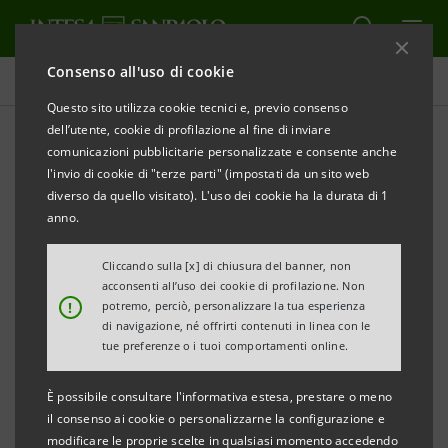
Consenso all'uso di cookie
Comunicati stampa
Questo sito utilizza cookie tecnici e, previo consenso
dell’utente, cookie di profilazione al fine di inviare
STAMPA
AGGIORNA
comunicazioni pubblicitarie personalizzate e consente anche
Arrivano in Uzbekistan i contatori
smart
per il gas
l'invio di cookie di "terze parti" (impostati da un sito web
dell’azienda italiana Pietro Fiorentini, con SACE e
diverso da quello visitato). L'uso dei cookie ha la durata di 1
Intesa Sanpaolo
anno.
Grazie al finanziamento parziale ma determinante di
Cliccando sulla [x] di chiusura del banner, non
acconsenti all’uso dei cookie di profilazione. Non
SACE e del Gruppo Intesa Sanpaolo, la società statale
!
potremo, perciò, personalizzare la tua esperienza
uzbeka Hudugazta'minot acquisterà contatori
di navigazione, né offrirti contenuti in linea con le
tue preferenze o i tuoi comportamenti online.
intelligenti con componenti di ultima generazione
dalla multinazionale italiana Pietro Fiorentini
È possibile consultare l'informativa estesa, prestare o meno
il consenso ai cookie o personalizzarne la configurazione e
Roma, 16 dicembre 2021
– Software, macchinari e
modificare le proprie scelte in qualsiasi momento accedendo