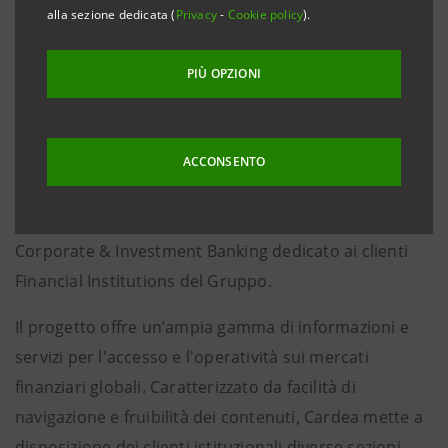
alla sezione dedicata (
Privacy
-
Cookie policy
).
Divisione IMI CIB: “
L’offerta di Cardea si
inserisce nella più ampia strategia del
PIÙ OPZIONI
Gruppo tesa a supportare ulteriormente la
clientela istituzionale con un’offerta digitale
sempre più all’avanguardia”.
ACCONSENTO
Milano, 25 febbraio 2022
–
Intesa Sanpaolo
lancia
“
Cardea
”, il nuovo portale della Divisione IMI
Corporate & Investment Banking dedicato ai clienti
Financial Institutions del Gruppo.
Il progetto offre un’ampia gamma di informazioni e
servizi per l'accesso e l'operatività sui mercati
finanziari globali. Caratterizzato da facilità di
navigazione e fruibilità dei contenuti, Cardea mette a
disposizione dei clienti istituzionali diverse sezioni