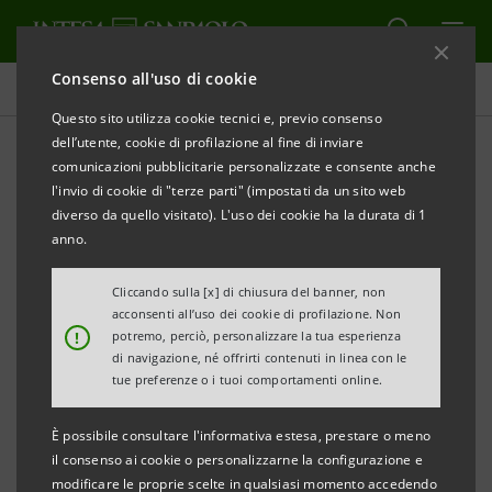
Consenso all'uso di cookie
Comunicati stampa
Questo sito utilizza cookie tecnici e, previo consenso
dell’utente, cookie di profilazione al fine di inviare
STAMPA
AGGIORNA
comunicazioni pubblicitarie personalizzate e consente anche
INTESA SANPAOLO LANCIA “CARDEA”, IL NUOVO
l'invio di cookie di "terze parti" (impostati da un sito web
diverso da quello visitato). L'uso dei cookie ha la durata di 1
PORTALE DELLA DIVISIONE IMI CORPORATE &
anno.
INVESTMENT BANKING
Cliccando sulla [x] di chiusura del banner, non
Cardea, riservato ai clienti Financial
acconsenti all’uso dei cookie di profilazione. Non
!
potremo, perciò, personalizzare la tua esperienza
Institutions del Gruppo, mette a
di navigazione, né offrirti contenuti in linea con le
disposizione contenuti innovativi e servizi
tue preferenze o i tuoi comportamenti online.
per l'accesso e l'operatività sui mercati
È possibile consultare l'informativa estesa, prestare o meno
finanziari globali
il consenso ai cookie o personalizzarne la configurazione e
modificare le proprie scelte in qualsiasi momento accedendo
Massimo Mocio, Deputy Chief della