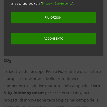
2
alla sezione dedicata (
Privacy
-
Cookie policy
).
Milano, 08 marzo 2022
- Il Gruppo Pietro Fiorentini e
Intesa Sanpaolo Innovation Center annunciano
PIÙ OPZIONI
ufficialmente la partenza del programma
Sustainable
Energy Venture
, la call per startup e PMI nazionali e
internazionali volta a identificare e supportare le
ACCONSENTO
migliori tecnologie legate al
lo
sviluppo della filiera
dell’idrogeno
e alla
riduzione delle emissioni di
CO
.
2
L’obiettivo del Gruppo Pietro Fiorentini è di sfruttare
il proprio know-how a livello produttivo e le
competenze distintive maturate nel campo del
Lean
& Agile Management
per accelerare i migliori
progetti di innovazione tecnologica nel campo della