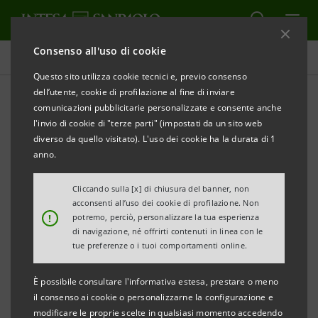
Consenso all'uso di cookie
Comunicati stampa
Questo sito utilizza cookie tecnici e, previo consenso
dell’utente, cookie di profilazione al fine di inviare
STAMPA
AGGIORNA
comunicazioni pubblicitarie personalizzate e consente anche
“SUSTAINABLE ENERGY VENTURE”. IL GRUPPO
l'invio di cookie di "terze parti" (impostati da un sito web
PIETRO FIORENTINI E INTESA SANPAOLO
diverso da quello visitato). L'uso dei cookie ha la durata di 1
INNOVATION CENTER AVVIANO UN PROGRAMMA
anno.
PER SUPPORTARE LE MIGLIORI TECNOLOGIE NEL
Cliccando sulla [x] di chiusura del banner, non
CAMPO DELLA SOSTENIBILITÀ ENERGETICA
acconsenti all’uso dei cookie di profilazione. Non
!
potremo, perciò, personalizzare la tua esperienza
Al via la call rivolta a startup e PMI del
di navigazione, né offrirti contenuti in linea con le
tue preferenze o i tuoi comportamenti online.
panorama internazionale per accelerare lo
sviluppo delle migliori tecnologie legate
È possibile consultare l'informativa estesa, prestare o meno
alla filiera dell’idrogeno e alla riduzione
il consenso ai cookie o personalizzarne la configurazione e
modificare le proprie scelte in qualsiasi momento accedendo
delle emissioni di CO
.