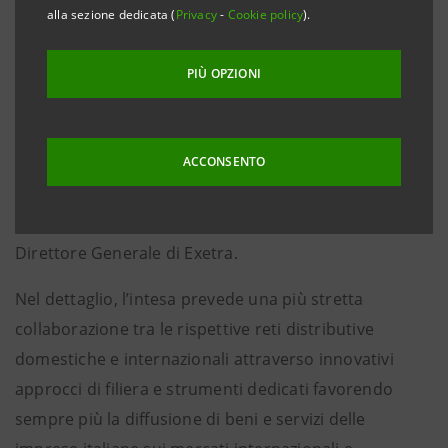
economico nazionale, ed Exetra, la trading company
alla sezione dedicata (
Privacy
-
Cookie policy
).
del Gruppo Intesa Sanpaolo dedicata alla promozione
del Made in Italy tramite soluzioni di trade ed export,
PIÙ OPZIONI
a conferma di una forte collaborazione con l’obiettivo
di accompagnare le PMI italiane in ogni fase del
processo di crescita internazionale. L’accordo è stato
ACCONSENTO
siglato da Giammarco Boccia, Head of Corporate
Finance e Canali Indiretti di SACE, e Luca Morgera,
Direttore Generale di Exetra.
Nel dettaglio, l’intesa prevede una più stretta
collaborazione tra le rispettive reti distributive
domestiche e internazionali attraverso innovativi
approcci di filiera e strumenti dedicati favorendo
sempre più la diffusione di beni e servizi delle