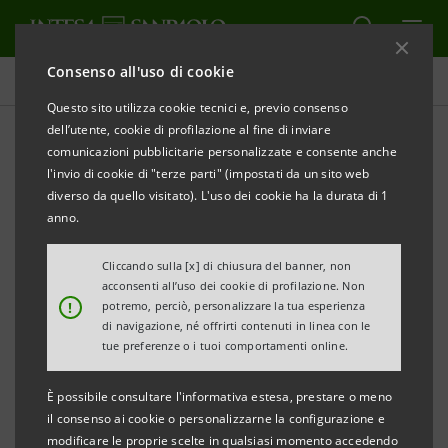
Consenso all'uso di cookie
Comunicati stampa
Questo sito utilizza cookie tecnici e, previo consenso
dell’utente, cookie di profilazione al fine di inviare
STAMPA
AGGIORNA
comunicazioni pubblicitarie personalizzate e consente anche
SACE ed Exetra, un accordo per lo sviluppo del
l'invio di cookie di "terze parti" (impostati da un sito web
processo di internazionalizzazione delle imprese
diverso da quello visitato). L'uso dei cookie ha la durata di 1
italiane
anno.
Si consolida sempre più la partnership tra il Gruppo
Cliccando sulla [x] di chiusura del banner, non
acconsenti all’uso dei cookie di profilazione. Non
Intesa Sanpaolo e SACE per il sostegno, la crescita e
!
potremo, perciò, personalizzare la tua esperienza
lo sviluppo all’estero delle PMI
di navigazione, né offrirti contenuti in linea con le
tue preferenze o i tuoi comportamenti online.
Roma/Milano, 31 Maggio 2022
– Firmato l’accordo tra
È possibile consultare l'informativa estesa, prestare o meno
SACE, la società assicurativo-finanziaria italiana
il consenso ai cookie o personalizzarne la configurazione e
specializzata nel sostegno alle imprese e al tessuto
modificare le proprie scelte in qualsiasi momento accedendo