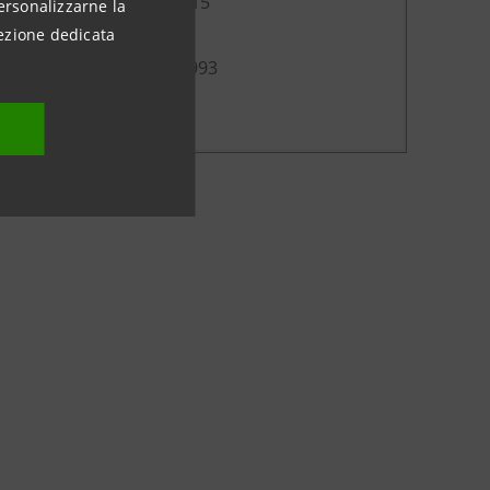
antagallo: +39 357127515
ersonalizzarne la
ntagallo@esclapon.it
ezione dedicata
rtasegna: +39 3489265993
rtasegna@esclapon.it