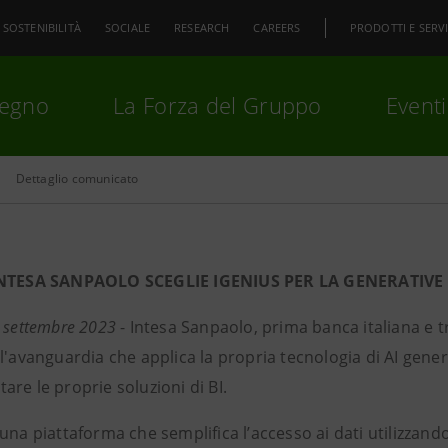
SOSTENIBILITÀ
SOCIALE
RESEARCH
CAREERS
PRODOTTI E SERVI
pegno
La Forza del Gruppo
Eventi
Dettaglio comunicato
premi
Invio
per cercare o
ESC
NTESA SANPAOLO SCEGLIE IGENIUS PER LA GENERATIVE
9 settembre 2023
- Intesa Sanpaolo, prima banca italiana e tr
l'avanguardia che applica la propria tecnologia di AI genera
re le proprie soluzioni di BI.
una piattaforma che semplifica l’accesso ai dati utilizzando