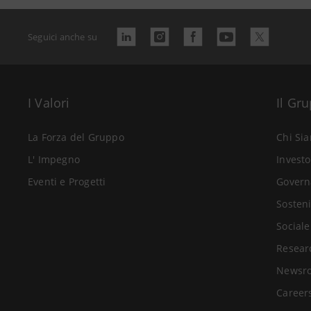
Seguici anche su
I Valori
Il Gr
La Forza del Gruppo
Chi Si
L' Impegno
Investo
Eventi e Progetti
Govern
Sosteni
Sociale
Resear
Newsr
Career