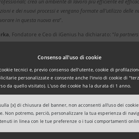
ofessionali; crea un ambiente di lavoro più efficiente ed effica
ioni e dei nuovi processi e vengano formate all’utilizzo delle n
vorare in questa nuova era
”.
arka
, Fondatore e Ceo di iGenius ha dichiarato: “
la partners
one della direzione in cui si sta muovendo il futuro del lavoro,
o un ruolo fondamentale nel guidare il successo aziendale e le 
Consenso all'uso di cookie
 approccio incentrato sull'uomo, garantendo vantaggi a tutti gli
cookie tecnici e, previo consenso dell’utente, cookie di profilazione
Genius e Intesa Sanpaolo stanno lavorando per implementare prod
citarie personalizzate e consente anche l'invio di cookie di "terz
o modalità intelligenti di elaborazione dei dati che ottimizzano
so da quello visitato). L'uso dei cookie ha la durata di 1 anno.
enter
”.
ioni per la Stampa
ulla [x] di chiusura del banner, non acconsenti all’uso dei cookie
ne. Non potremo, perciò, personalizzare la tua esperienza di navi
lations
Ufficio 
ntenuti in linea con le tue preferenze o i tuoi comportamenti onli
anpaolo
Esclapon