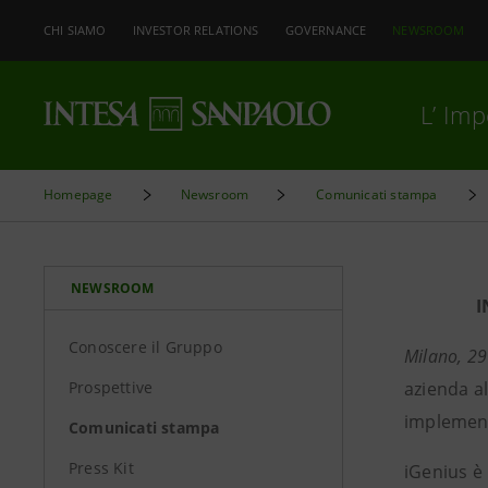
CHI SIAMO
INVESTOR RELATIONS
GOVERNANCE
NEWSROOM
L’ Im
Homepage
Newsroom
Comunicati stampa
NEWSROOM
I
Conoscere il Gruppo
Milano, 2
Prospettive
azienda al
implementa
Comunicati stampa
Press Kit
iGenius è 