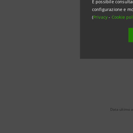
Corporat
È possibile consulta
stampa@i
configurazione e mo
(
Privacy
-
Cookie pol
www.inte
Data ultimo 