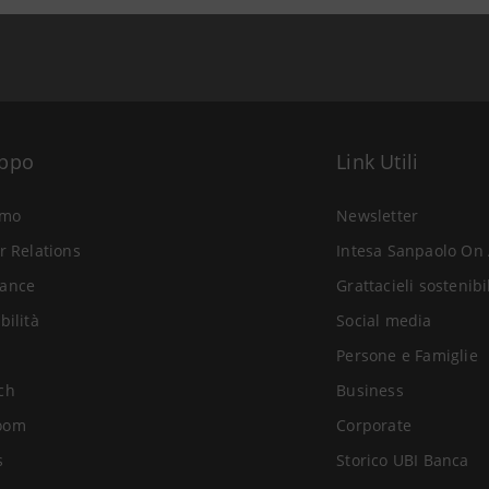
uppo
Link Utili
amo
Newsletter
r Relations
Intesa Sanpaolo On 
ance
Grattacieli sostenibi
bilità
Social media
Persone e Famiglie
ch
Business
oom
Corporate
s
Storico UBI Banca