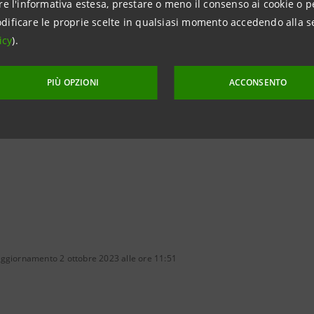
e & Investment Banking and Governance Areas
Simone C
re l'informativa estesa, prestare o meno il consenso ai cookie o p
ntesasanpaolo.com
simone.ca
dificare le proprie scelte in qualsiasi momento accedendo alla s
icy
).
sasanpaolo.com/it/news
Chiara Ca
chiara.ca
PIÙ OPZIONI
ACCONSENTO
aggiornamento 2 ottobre 2023 alle ore 11:51