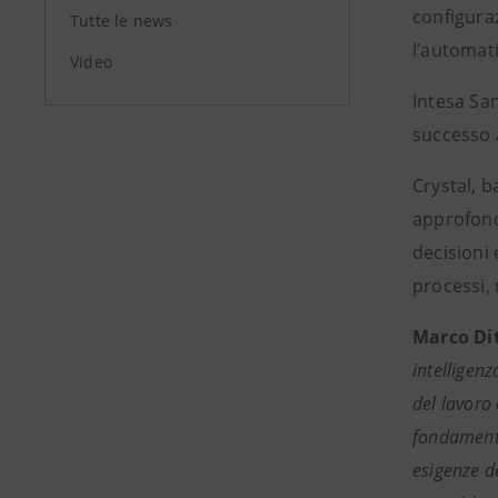
configuraz
Tutte le news
l’automati
Video
Intesa San
successo 
Crystal, b
approfondi
decisioni 
processi, 
Marco Di
intelligen
del lavoro
fondamenta
esigenze d