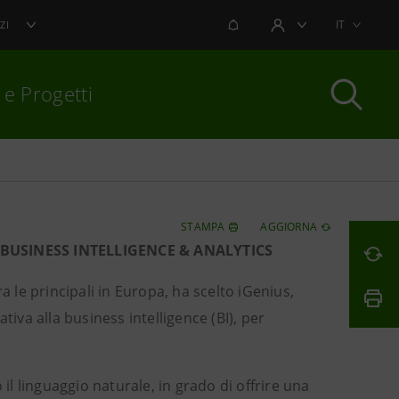
NOTIFICHE
IT
ZI
AREA UTENTE
 e Progetti
per chiudere
STAMPA
AGGIORNA
 BUSINESS INTELLIGENCE & ANALYTICS
a le principali in Europa, ha scelto iGenius,
tiva alla business intelligence (BI), per
 il linguaggio naturale, in grado di offrire una