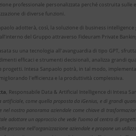
ione professionale personalizzata perché costruita sulle e
zzazione di diverse funzioni.
paolo adotterà, così, la soluzione di business intelligence 
all’interno del Gruppo attraverso Fideuram Private Bankin
asata su una tecnologia all'avanguardia di tipo GPT, sfrutt
menti efficaci e strumenti decisionali, analizza grandi qua
e progetti. Intesa Sanpaolo potrà, in tal modo, implementa
migliorando l'efficienza e la produttività complessiva.
tta
, Responsabile Data & Artificial Intelligence di Intesa Sa
za artificiale, come quella proposta da iGenius, e di grandi qua
 e nel nostro panorama aziendale come chiave di trasformazion
le adottare un approccio che vede l’uomo al centro di progetti 
elle persone nell’organizzazione aziendale e propone un utilizz