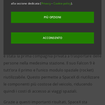
dell’esplorazione spaziale.
alla sezione dedicata (
Privacy
-
Cookie policy
).
SpaceX è diventata nota a livello mondiale per una
PIÙ OPZIONI
serie di imprese storiche. È l’unica azienda privata
capace di lanciare in orbita e riportare a terra un
veicolo spaziale. Nel 2012 Dragon è stato il primo
ACCONSENTO
veicolo spaziale commerciale a consegnare un cargo
per e dalla Stazione Spaziale Internazionale e nel 2020
è stata la prima compagnia privata a trasportare delle
persone nella medesima stazione. Il suo Falcon 9 è
tutt’ora il primo e l’unico modulo spaziale (rocket)
riutilizzabile. Questo permette a SpaceX di riutilizzare
le componenti più costose del veicolo, riducendo
quindi i costi di accesso ai viaggi spaziali.
Grazie a questi importanti risultati, SpaceX sta