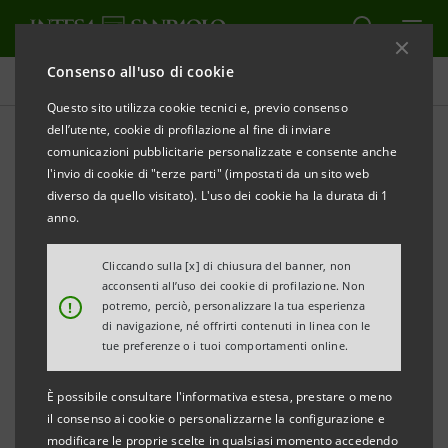
Consenso all'uso di cookie
Comunicati stampa
Questo sito utilizza cookie tecnici e, previo consenso
dell’utente, cookie di profilazione al fine di inviare
STAMPA
AGGIORNA
comunicazioni pubblicitarie personalizzate e consente anche
INTESA SANPAOLO INVESTE IN SPACEX
l'invio di cookie di "terze parti" (impostati da un sito web
diverso da quello visitato). L'uso dei cookie ha la durata di 1
SpaceX progetta, produce e manda in orbita i più
anno.
avanzati veicoli e moduli spaziali
Cliccando sulla [x] di chiusura del banner, non
Milano, 6 ottobre 2023
– In coerenza con il Piano
acconsenti all’uso dei cookie di profilazione. Non
!
potremo, perciò, personalizzare la tua esperienza
d’Impresa 2022-2025 che fa dell’innovazione uno dei
di navigazione, né offrirti contenuti in linea con le
suoi principali pilastri,
Intesa Sanpaolo
investe in
tue preferenze o i tuoi comportamenti online.
SpaceX
(Space Exploration Technologies Corp).
È possibile consultare l'informativa estesa, prestare o meno
SpaceX è un’azienda privata con sede a Hawthorne in
il consenso ai cookie o personalizzarne la configurazione e
California ed è leader mondiale nel settore
modificare le proprie scelte in qualsiasi momento accedendo