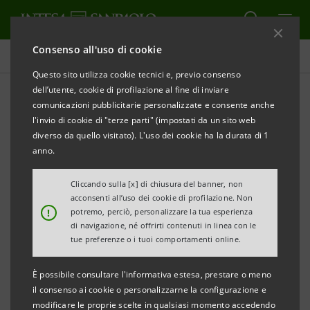
Consenso all'uso di cookie
Comunicati stampa
Questo sito utilizza cookie tecnici e, previo consenso
dell’utente, cookie di profilazione al fine di inviare
STAMPA
AGGIORNA
comunicazioni pubblicitarie personalizzate e consente anche
COMUNICATO STAMPA
l'invio di cookie di "terze parti" (impostati da un sito web
diverso da quello visitato). L'uso dei cookie ha la durata di 1
NUOVI INCARICHI NELLA DIVISIONE PRIVATE DEL
anno.
GRUPPO INTESA SANPAOLO
Cliccando sulla [x] di chiusura del banner, non
·
Avvicendamenti e nomine in Fideuram - Intesa
acconsenti all’uso dei cookie di profilazione. Non
!
potremo, perciò, personalizzare la tua esperienza
Sanpaolo Private Banking e nelle sue controllate
di navigazione, né offrirti contenuti in linea con le
tue preferenze o i tuoi comportamenti online.
È possibile consultare l'informativa estesa, prestare o meno
Milano, 22 aprile 2024
– Intesa Sanpaolo rende note le
il consenso ai cookie o personalizzarne la configurazione e
designazioni nei ruoli apicali di Fideuram - Intesa
modificare le proprie scelte in qualsiasi momento accedendo