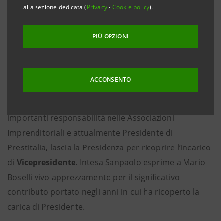
San Paolo dal 2016 al 2024 e Ministro dell’Istruzione,
alla sezione dedicata (
Privacy
-
Cookie policy
).
dell’Università e della Ricerca dal 2011 al 2013,
Presidente del CNR dal 2011 al 2012 e dal 2022
PIÙ OPZIONI
Membro European Innovation Council - Commissione
Europea.
ACCONSENTO
Mario Boselli
, Cavaliere del Lavoro, noto
imprenditore del settore tessile, a lungo in ruoli di
importanti responsabilità nelle Associazioni
Imprenditoriali e attualmente Presidente di
Prestitalia, lascia la Presidenza per ricoprire l’incarico
di
Vicepresidente
. Intesa Sanpaolo esprime a Mario
Boselli vivo apprezzamento per il significativo
contributo portato negli anni in cui ha ricoperto la
carica di Presidente.