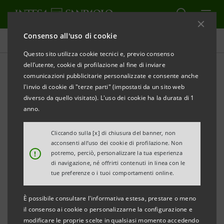
Consenso all'uso di cookie
Comunicati stampa
Questo sito utilizza cookie tecnici e, previo consenso
dell’utente, cookie di profilazione al fine di inviare
STAMPA
AGGIORNA
comunicazioni pubblicitarie personalizzate e consente anche
INTESA SANPAOLO: NUOVA COMPOSIZIONE DEL
l'invio di cookie di "terze parti" (impostati da un sito web
CONSIGLIO DI AMMINISTRAZIONE DI ISYBANK
diverso da quello visitato). L'uso dei cookie ha la durata di 1
anno.
Milano - Torino 3 maggio 2024
– Intesa Sanpaolo rende
nota la nuova composizione del Consiglio di
Cliccando sulla [x] di chiusura del banner, non
acconsenti all’uso dei cookie di profilazione. Non
Amministrazione di isybank.
!
potremo, perciò, personalizzare la tua esperienza
di navigazione, né offrirti contenuti in linea con le
Assume la carica di
Presidente di isybank
Francesco
tue preferenze o i tuoi comportamenti online.
Profumo
, già Preside della Facoltà di Ingegneria del
È possibile consultare l'informativa estesa, prestare o meno
Politecnico di Torino
, Ateneo di cui è stato Rettore
il consenso ai cookie o personalizzarne la configurazione e
tra il 2005 e il 2011, Presidente della Compagnia di
modificare le proprie scelte in qualsiasi momento accedendo