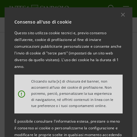
Consenso all'uso di cookie
Comunicati stampa
Questo sito utilizza cookie tecnici e, previo consenso
dell’utente, cookie di profilazione al fine di inviare
STAMPA
AGGIORNA
comunicazioni pubblicitarie personalizzate e consente anche
INTESA SANPAOLO: IMI CIB PARTECIPA A UNA
l'invio di cookie di "terze parti" (impostati da un sito web
DELLE PRINCIPALI OPERAZIONI SOLARI IN UK
diverso da quello visitato). L'uso dei cookie ha la durata di 1
anno.
Finanziamento in pool di oltre 950 milioni
di euro per Enviromena
Cliccando sulla [x] di chiusura del banner, non
acconsenti all’uso dei cookie di profilazione. Non
La Divisione IMI Corporate & Investment
!
potremo, perciò, personalizzare la tua esperienza
di navigazione, né offrirti contenuti in linea con le
Banking conferma il proprio ruolo nel
tue preferenze o i tuoi comportamenti online.
sostegno alla transizione energetica e alle
infrastrutture strategiche internazionali
È possibile consultare l'informativa estesa, prestare o meno
il consenso ai cookie o personalizzarne la configurazione e
Nicola Doninelli: “
Nel Regno Unito
modificare le proprie scelte in qualsiasi momento accedendo