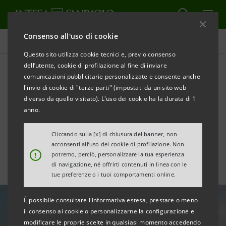
Consenso all'uso di cookie
Tutte le news
Questo sito utilizza cookie tecnici e, previo consenso
dell’utente, cookie di profilazione al fine di inviare
comunicazioni pubblicitarie personalizzate e consente anche
“Viaggio in Italia”: a Villa
l'invio di cookie di "terze parti" (impostati da un sito web
Vauban 46 opere dalle
diverso da quello visitato). L'uso dei cookie ha la durata di 1
anno.
Collezioni Intesa Sanpaolo
Cliccando sulla [x] di chiusura del banner, non
acconsenti all’uso dei cookie di profilazione. Non
!
potremo, perciò, personalizzare la tua esperienza
di navigazione, né offrirti contenuti in linea con le
tue preferenze o i tuoi comportamenti online.
È possibile consultare l'informativa estesa, prestare o meno
il consenso ai cookie o personalizzarne la configurazione e
modificare le proprie scelte in qualsiasi momento accedendo