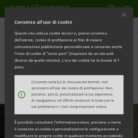
Consenso all'uso di cookie
Tutte le news
Questo sito utilizza cookie tecnici e, previo consenso
dell’utente, cookie di profilazione al fine di inviare
comunicazioni pubblicitarie personalizzate e consente anche
Superbonus: soluzioni per
l'invio di cookie di "terze parti" (impostati da un sito web
le imprese associate a
diverso da quello visitato). L'uso dei cookie ha la durata di 1
anno.
FINCO
Cliccando sulla [x] di chiusura del banner, non
acconsenti all’uso dei cookie di profilazione. Non
!
potremo, perciò, personalizzare la tua esperienza
di navigazione, né offrirti contenuti in linea con le
tue preferenze o i tuoi comportamenti online.
È possibile consultare l'informativa estesa, prestare o meno
il consenso ai cookie o personalizzarne la configurazione e
modificare le proprie scelte in qualsiasi momento accedendo