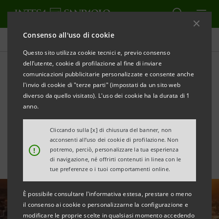
Consenso all'uso di cookie
Tutte le news
Questo sito utilizza cookie tecnici e, previo consenso
dell’utente, cookie di profilazione al fine di inviare
comunicazioni pubblicitarie personalizzate e consente anche
Intesa Sanpaolo cresce in
l'invio di cookie di "terze parti" (impostati da un sito web
Australia con la nuova filiale
diverso da quello visitato). L'uso dei cookie ha la durata di 1
anno.
di Sydney
Cliccando sulla [x] di chiusura del banner, non
acconsenti all’uso dei cookie di profilazione. Non
!
potremo, perciò, personalizzare la tua esperienza
di navigazione, né offrirti contenuti in linea con le
tue preferenze o i tuoi comportamenti online.
È possibile consultare l'informativa estesa, prestare o meno
il consenso ai cookie o personalizzarne la configurazione e
modificare le proprie scelte in qualsiasi momento accedendo