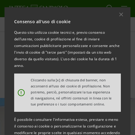
Consenso all'uso di cookie
Tutte le news
Questo sito utilizza cookie tecnici e, previo consenso
dell’utente, cookie di profilazione al fine di inviare
comunicazioni pubblicitarie personalizzate e consente anche
Gallerie d’Italia di Torino. Un
l'invio di cookie di "terze parti" (impostati da un sito web
progetto rinascimentale
diverso da quello visitato). L'uso dei cookie ha la durata di 1
anno.
Cliccando sulla [x] di chiusura del banner, non
acconsenti all’uso dei cookie di profilazione. Non
!
potremo, perciò, personalizzare la tua esperienza
di navigazione, né offrirti contenuti in linea con le
tue preferenze o i tuoi comportamenti online.
È possibile consultare l'informativa estesa, prestare o meno
il consenso ai cookie o personalizzarne la configurazione e
modificare le proprie scelte in qualsiasi momento accedendo