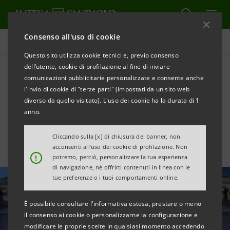
Consenso all'uso di cookie
Tutte le news
Questo sito utilizza cookie tecnici e, previo consenso
dell’utente, cookie di profilazione al fine di inviare
comunicazioni pubblicitarie personalizzate e consente anche
Nasce IMI Corporate &
l'invio di cookie di "terze parti" (impostati da un sito web
Investment Banking
diverso da quello visitato). L'uso dei cookie ha la durata di 1
anno.
Cliccando sulla [x] di chiusura del banner, non
acconsenti all’uso dei cookie di profilazione. Non
!
potremo, perciò, personalizzare la tua esperienza
di navigazione, né offrirti contenuti in linea con le
tue preferenze o i tuoi comportamenti online.
È possibile consultare l'informativa estesa, prestare o meno
il consenso ai cookie o personalizzarne la configurazione e
modificare le proprie scelte in qualsiasi momento accedendo