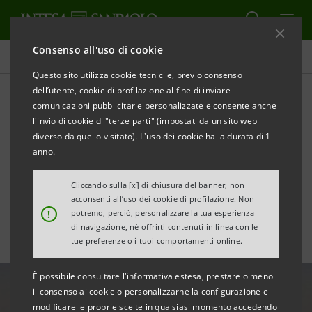
Consenso all'uso di cookie
Tutte le news
Questo sito utilizza cookie tecnici e, previo consenso
dell’utente, cookie di profilazione al fine di inviare
comunicazioni pubblicitarie personalizzate e consente anche
Garanzia Italia:
l'invio di cookie di "terze parti" (impostati da un sito web
finanziamento di €6 milioni
diverso da quello visitato). L'uso dei cookie ha la durata di 1
anno.
a Paresa per sostenere la
Cliccando sulla [x] di chiusura del banner, non
ripresa
acconsenti all’uso dei cookie di profilazione. Non
!
potremo, perciò, personalizzare la tua esperienza
di navigazione, né offrirti contenuti in linea con le
tue preferenze o i tuoi comportamenti online.
È possibile consultare l'informativa estesa, prestare o meno
il consenso ai cookie o personalizzarne la configurazione e
modificare le proprie scelte in qualsiasi momento accedendo