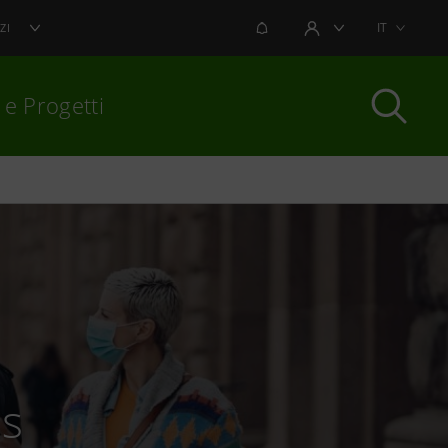
NOTIFICHE
IT
ZI
AREA UTENTE
 e Progetti
per chiudere
s