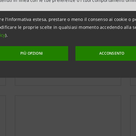
ntenuti in linea con le tue preferenze o i tuoi comportamenti onli
17 SETTEMBRE 2020
re l'informativa estesa, prestare o meno il consenso ai cookie o p
dificare le proprie scelte in qualsiasi momento accedendo alla s
icy
).
PIÙ OPZIONI
ACCONSENTO