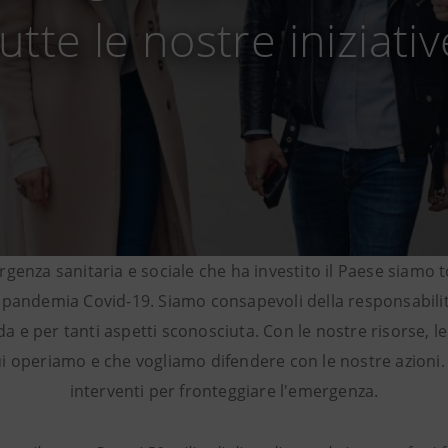
tutte le nostre iniziativ
genza sanitaria e sociale che ha investito il Paese siamo 
o la pandemia Covid-19. Siamo consapevoli della responsabi
e per tanti aspetti sconosciuta. Con le nostre risorse, l
i operiamo e che vogliamo difendere con le nostre azioni. 
interventi per fronteggiare l'emergenza.