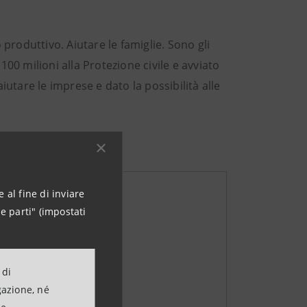
 produttivo. Aiutare le famiglie. Sono gli
00 milioni alla Protezione civile e avviato
iutare le imprese e dato la possibilità alle
 al fine di inviare
e parti" (impostati
 di
gazione, né