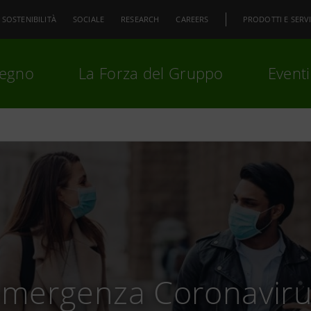
SOSTENIBILITÀ
SOCIALE
RESEARCH
CAREERS
PRODOTTI E SERVI
pegno
La Forza del Gruppo
Eventi
premi
Invio
per cercare o
ESC
Emergenza Coronaviru