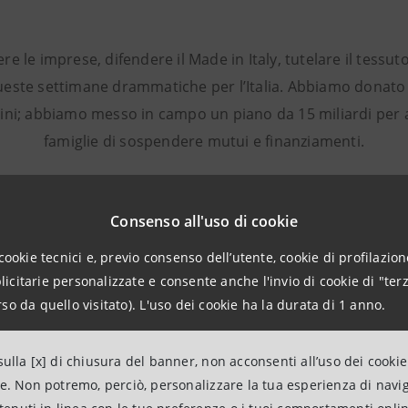
 le imprese, difendere il Made in Italy, tutelare il tessuto
 queste settimane drammatiche per l’Italia. Abbiamo donato 1
adini; abbiamo messo in campo un piano da 15 miliardi per a
famiglie di sospendere mutui e finanziamenti.
Consenso all'uso di cookie
cookie tecnici e, previo consenso dell’utente, cookie di profilazione
citarie personalizzate e consente anche l'invio di cookie di "terz
so da quello visitato). L'uso dei cookie ha la durata di 1 anno.
ulla [x] di chiusura del banner, non acconsenti all’uso dei cookie
ne. Non potremo, perciò, personalizzare la tua esperienza di navi