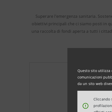
Superare l’emergenza sanitaria. Sostenere
obiettivi principali che ci siamo posti in
una raccolta di fondi aperta a tutti i citt
Questo sito utilizza 
comunicazioni pubbli
da un sito web diver
Cliccando s
profilazio
!