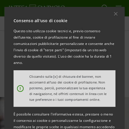
Consenso all'uso di cookie
Tutte le news
Questo sito utilizza cookie tecnici e, previo consenso
dell’utente, cookie di profilazione al fine di inviare
comunicazioni pubblicitarie personalizzate e consente anche
Intesa Sanpaolo nella top
l'invio di cookie di "terze parti" (impostati da un sito web
100 delle aziende in tema di
diverso da quello visitato). L'uso dei cookie ha la durata di 1
anno.
diversità e inclusione
Cliccando sulla [x] di chiusura del banner, non
acconsenti all’uso dei cookie di profilazione. Non
!
potremo, perciò, personalizzare la tua esperienza
di navigazione, né offrirti contenuti in linea con le
tue preferenze o i tuoi comportamenti online.
È possibile consultare l'informativa estesa, prestare o meno
il consenso ai cookie o personalizzarne la configurazione e
modificare le proprie scelte in qualsiasi momento accedendo