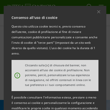
Consenso all'uso di cookie
Tutte le news
Questo sito utilizza cookie tecnici e, previo consenso
dell’utente, cookie di profilazione al fine di inviare
comunicazioni pubblicitarie personalizzate e consente anche
Finanziamento S-Loan da €
l'invio di cookie di "terze parti" (impostati da un sito web
2,5 mln a Paperdi per
diverso da quello visitato). L'uso dei cookie ha la durata di 1
anno.
progetti di crescita
Cliccando sulla [x] di chiusura del banner, non
sostenibile
acconsenti all’uso dei cookie di profilazione. Non
!
potremo, perciò, personalizzare la tua esperienza
di navigazione, né offrirti contenuti in linea con le
tue preferenze o i tuoi comportamenti online.
È possibile consultare l'informativa estesa, prestare o meno
il consenso ai cookie o personalizzarne la configurazione e
modificare le proprie scelte in qualsiasi momento accedendo