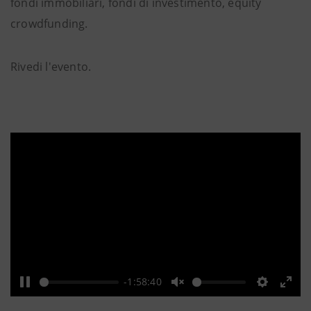
fondi immobiliari, fondi di investimento, equity
crowdfunding.
Rivedi l'evento.
-1:58:40
Pause
Unmute
Settings
Ente