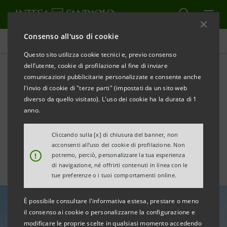
Consenso all'uso di cookie
Tutte le news
Questo sito utilizza cookie tecnici e, previo consenso
dell’utente, cookie di profilazione al fine di inviare
comunicazioni pubblicitarie personalizzate e consente anche
“Noi Ripartiamo”, tappa di
l'invio di cookie di "terze parti" (impostati da un sito web
Bari: nuovi investimenti nel
diverso da quello visitato). L'uso dei cookie ha la durata di 1
anno.
sociale
Cliccando sulla [x] di chiusura del banner, non
acconsenti all’uso dei cookie di profilazione. Non
!
potremo, perciò, personalizzare la tua esperienza
di navigazione, né offrirti contenuti in linea con le
tue preferenze o i tuoi comportamenti online.
È possibile consultare l'informativa estesa, prestare o meno
il consenso ai cookie o personalizzarne la configurazione e
modificare le proprie scelte in qualsiasi momento accedendo