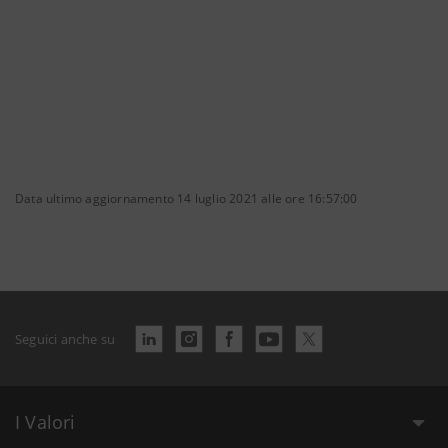
full
Data ultimo aggiornamento 14 luglio 2021 alle ore 16:57:00
Seguici anche su
I Valori