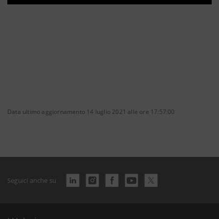
Pause
Unmute
Settings
Ente
full
Data ultimo aggiornamento 14 luglio 2021 alle ore 17:57:00
Seguici anche su