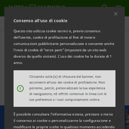
Consenso all'uso di cookie
Tutte le news
Questo sito utilizza cookie tecnici e, previo consenso
dell’utente, cookie di profilazione al fine di inviare
comunicazioni pubblicitarie personalizzate e consente anche
“Noi Ripartiamo”, tappa di
l'invio di cookie di "terze parti" (impostati da un sito web
Palermo: alleanze e nuovi
diverso da quello visitato). L'uso dei cookie ha la durata di 1
anno.
strumenti per ripartire
Cliccando sulla [x] di chiusura del banner, non
acconsenti all’uso dei cookie di profilazione. Non
!
potremo, perciò, personalizzare la tua esperienza
di navigazione, né offrirti contenuti in linea con le
tue preferenze o i tuoi comportamenti online.
È possibile consultare l'informativa estesa, prestare o meno
il consenso ai cookie o personalizzarne la configurazione e
modificare le proprie scelte in qualsiasi momento accedendo