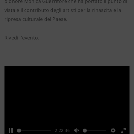
d'onore Monica Guerritore che ha portato il punto di
vista e il contributo degli artisti per la rinascita e la
ripresa culturale del Paese.
Rivedi l'evento.
-2:22:36