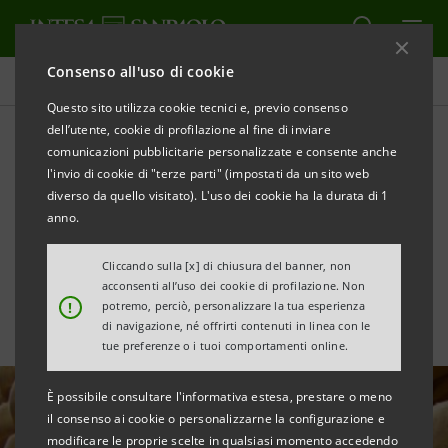
Consenso all'uso di cookie
Tutte le news
Questo sito utilizza cookie tecnici e, previo consenso
dell’utente, cookie di profilazione al fine di inviare
comunicazioni pubblicitarie personalizzate e consente anche
Finanziamento S-Loan da
l'invio di cookie di "terze parti" (impostati da un sito web
€37 milioni per conseguire
diverso da quello visitato). L'uso dei cookie ha la durata di 1
anno.
obiettivi ESG a Parmareggio
Cliccando sulla [x] di chiusura del banner, non
acconsenti all’uso dei cookie di profilazione. Non
!
potremo, perciò, personalizzare la tua esperienza
di navigazione, né offrirti contenuti in linea con le
tue preferenze o i tuoi comportamenti online.
È possibile consultare l'informativa estesa, prestare o meno
il consenso ai cookie o personalizzarne la configurazione e
modificare le proprie scelte in qualsiasi momento accedendo