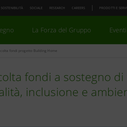
SOSTENIBILITÀ
SOCIALE
RESEARCH
CAREERS
PRODOTTI E SERVI
pegno
La Forza del Gruppo
Eventi
colta fondi progetto Building Home
premi
Invio
per cercare o
ESC
olta fondi a sostegno di
alità, inclusione e ambien