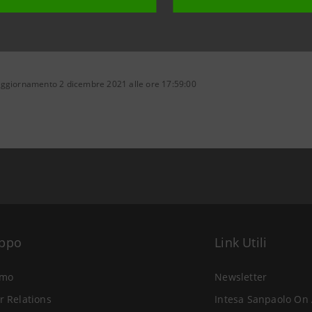
aggiornamento 2 dicembre 2021 alle ore 17:59:00
uppo
Link Utili
amo
Newsletter
r Relations
Intesa Sanpaolo On 