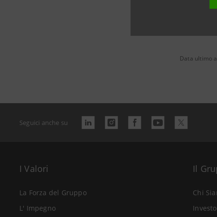
Data ultimo 
Seguici anche su
I Valori
Il Gr
La Forza del Gruppo
Chi Si
L' Impegno
Investo