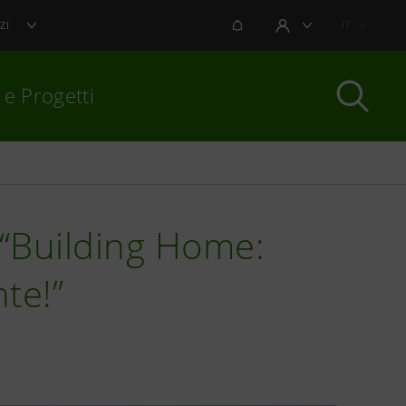
NOTIFICHE
IT
ZI
AREA UTENTE
 e Progetti
per chiudere
 “Building Home:
te!”