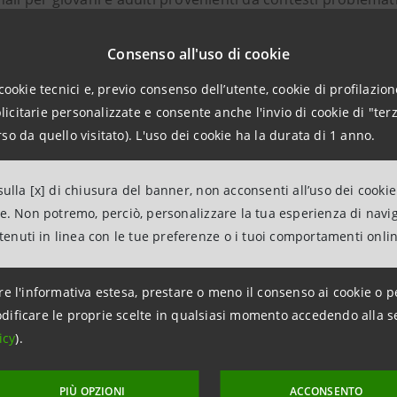
miliari difficili.
Consenso all'uso di cookie
o della raccolta fondi per il progetto
Building Home
è di €
cookie tecnici e, previo consenso dell’utente, cookie di profilazione
citarie personalizzate e consente anche l'invio di cookie di "terz
 Home
è inserito all’interno del
progetto Formula di Intesa
so da quello visitato). L'uso dei cookie ha la durata di 1 anno.
accessibile dalla piattaforma For Funding da clienti e non c
 sostenibilità ambientale, inclusione sociale e accesso al 
ulla [x] di chiusura del banner, non acconsenti all’uso dei cookie
ne. Non potremo, perciò, personalizzare la tua esperienza di navi
ntenuti in linea con le tue preferenze o i tuoi comportamenti onli
fondi raccolti la cooperativa sociale Hobbit ha come obietti
ento di percorsi educativi e professionalizzanti, del Centr
re l'informativa estesa, prestare o meno il consenso ai cookie o p
del Tronto, per trasformare la struttura in un punto di ri
dificare le proprie scelte in qualsiasi momento accedendo alla s
icy
).
PIÙ OPZIONI
ACCONSENTO