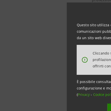
contesti fa
L’obiettiv
Questo sito utilizza 
comunicazioni pubbli
Building
da un sito web diver
territori 
dedicate a
Cliccando s
profilazio
!
offrirti co
Grazie ai 
l’ampliam
È possibile consulta
Benedetto 
configurazione e mo
(
Privacy
-
Cookie pol