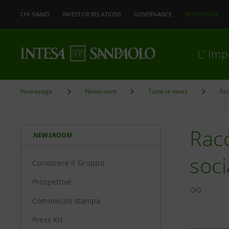
CHI SIAMO
INVESTOR RELATIONS
GOVERNANCE
NEWSROOM
L’ Im
Homepage
Newsroom
Tutte le news
Rac
Racc
NEWSROOM
soci
Conoscere il Gruppo
Prospettive
Comunicati stampa
Press Kit