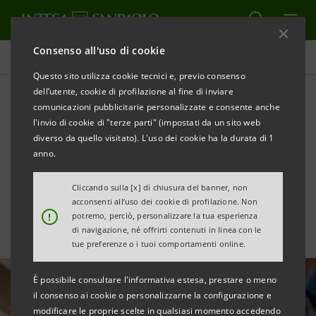
Consenso all'uso di cookie
Tutte le news
Questo sito utilizza cookie tecnici e, previo consenso
dell’utente, cookie di profilazione al fine di inviare
comunicazioni pubblicitarie personalizzate e consente anche
Unica banca italiana tra le
l'invio di cookie di "terze parti" (impostati da un sito web
100 aziende più inclusive
diverso da quello visitato). L'uso dei cookie ha la durata di 1
anno.
secondo Refinitiv
Cliccando sulla [x] di chiusura del banner, non
acconsenti all’uso dei cookie di profilazione. Non
!
potremo, perciò, personalizzare la tua esperienza
di navigazione, né offrirti contenuti in linea con le
tue preferenze o i tuoi comportamenti online.
È possibile consultare l'informativa estesa, prestare o meno
il consenso ai cookie o personalizzarne la configurazione e
modificare le proprie scelte in qualsiasi momento accedendo