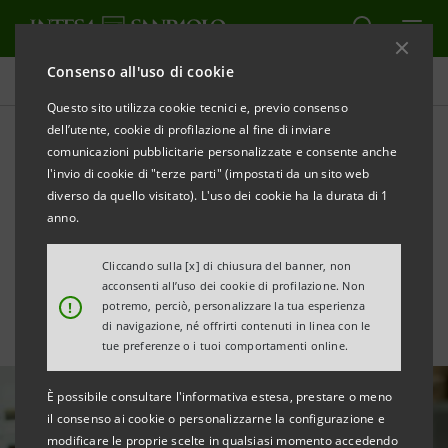
Consenso all'uso di cookie
Tutte le news
Questo sito utilizza cookie tecnici e, previo consenso
dell’utente, cookie di profilazione al fine di inviare
comunicazioni pubblicitarie personalizzate e consente anche
Finanziamento S-Loan da
l'invio di cookie di "terze parti" (impostati da un sito web
€50 milioni per l’evoluzione
diverso da quello visitato). L'uso dei cookie ha la durata di 1
anno.
sostenibile di Laminam
Cliccando sulla [x] di chiusura del banner, non
acconsenti all’uso dei cookie di profilazione. Non
!
potremo, perciò, personalizzare la tua esperienza
di navigazione, né offrirti contenuti in linea con le
tue preferenze o i tuoi comportamenti online.
È possibile consultare l'informativa estesa, prestare o meno
il consenso ai cookie o personalizzarne la configurazione e
modificare le proprie scelte in qualsiasi momento accedendo