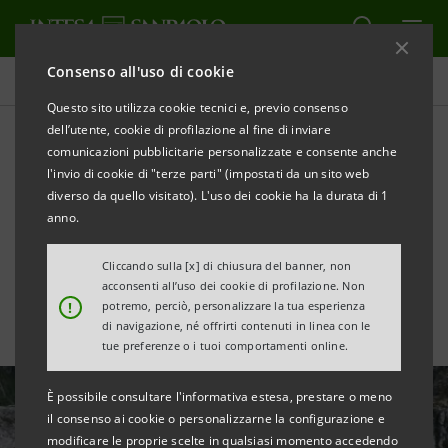
Consenso all'uso di cookie
Tutte le news
Questo sito utilizza cookie tecnici e, previo consenso
dell’utente, cookie di profilazione al fine di inviare
comunicazioni pubblicitarie personalizzate e consente anche
Sostegno al distretto della
l'invio di cookie di "terze parti" (impostati da un sito web
Scarpa Sportiva di
diverso da quello visitato). L'uso dei cookie ha la durata di 1
anno.
Montebelluna
Cliccando sulla [x] di chiusura del banner, non
acconsenti all’uso dei cookie di profilazione. Non
!
potremo, perciò, personalizzare la tua esperienza
di navigazione, né offrirti contenuti in linea con le
tue preferenze o i tuoi comportamenti online.
È possibile consultare l'informativa estesa, prestare o meno
il consenso ai cookie o personalizzarne la configurazione e
modificare le proprie scelte in qualsiasi momento accedendo