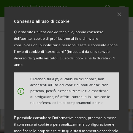
Consenso all'uso di cookie
Tutte le news
Questo sito utilizza cookie tecnici e, previo consenso
dell’utente, cookie di profilazione al fine di inviare
comunicazioni pubblicitarie personalizzate e consente anche
Da Intesa Sanpaolo €20 mln
l'invio di cookie di "terze parti" (impostati da un sito web
a Coswell per investimenti
diverso da quello visitato). L'uso dei cookie ha la durata di 1
anno.
ESG
Cliccando sulla [x] di chiusura del banner, non
acconsenti all’uso dei cookie di profilazione. Non
!
potremo, perciò, personalizzare la tua esperienza
di navigazione, né offrirti contenuti in linea con le
tue preferenze o i tuoi comportamenti online.
È possibile consultare l'informativa estesa, prestare o meno
il consenso ai cookie o personalizzarne la configurazione e
modificare le proprie scelte in qualsiasi momento accedendo