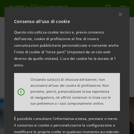
Consenso all'uso di cookie
Tutte le news
Questo sito utilizza cookie tecnici e, previo consenso
dell’utente, cookie di profilazione al fine di inviare
comunicazioni pubblicitarie personalizzate e consente anche
A Endura oltre €12 mln per
l'invio di cookie di "terze parti" (impostati da un sito web
crescita e sostenibilità
diverso da quello visitato). L'uso dei cookie ha la durata di 1
anno.
Cliccando sulla [x] di chiusura del banner, non
acconsenti all’uso dei cookie di profilazione. Non
!
potremo, perciò, personalizzare la tua esperienza
di navigazione, né offrirti contenuti in linea con le
tue preferenze o i tuoi comportamenti online.
È possibile consultare l'informativa estesa, prestare o meno
il consenso ai cookie o personalizzarne la configurazione e
modificare le proprie scelte in qualsiasi momento accedendo