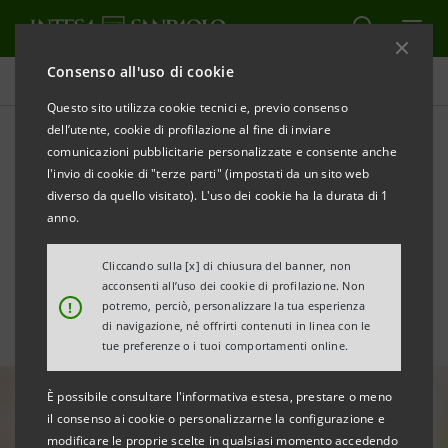
Consenso all'uso di cookie
Tutte le news
Questo sito utilizza cookie tecnici e, previo consenso
dell’utente, cookie di profilazione al fine di inviare
comunicazioni pubblicitarie personalizzate e consente anche
A Torino nasce il primo
l'invio di cookie di "terze parti" (impostati da un sito web
acceleratore di startup
diverso da quello visitato). L'uso dei cookie ha la durata di 1
anno.
dedicato alle Smart Cities
Cliccando sulla [x] di chiusura del banner, non
acconsenti all’uso dei cookie di profilazione. Non
!
potremo, perciò, personalizzare la tua esperienza
di navigazione, né offrirti contenuti in linea con le
tue preferenze o i tuoi comportamenti online.
È possibile consultare l'informativa estesa, prestare o meno
il consenso ai cookie o personalizzarne la configurazione e
modificare le proprie scelte in qualsiasi momento accedendo