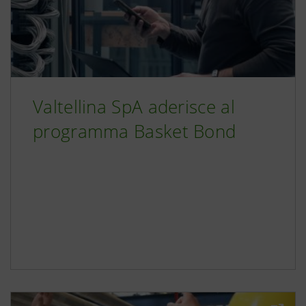
Valtellina SpA aderisce al
programma Basket Bond