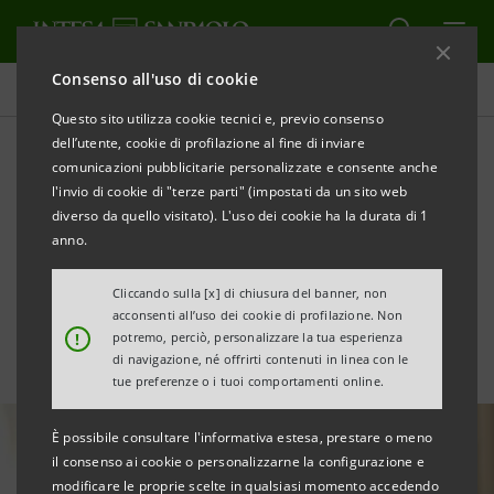
Consenso all'uso di cookie
Tutte le news
Questo sito utilizza cookie tecnici e, previo consenso
dell’utente, cookie di profilazione al fine di inviare
comunicazioni pubblicitarie personalizzate e consente anche
Basket Bond da €10 mln
l'invio di cookie di "terze parti" (impostati da un sito web
per la crescita di Unidata, in
diverso da quello visitato). L'uso dei cookie ha la durata di 1
anno.
partnership con ELITE
Cliccando sulla [x] di chiusura del banner, non
acconsenti all’uso dei cookie di profilazione. Non
!
potremo, perciò, personalizzare la tua esperienza
di navigazione, né offrirti contenuti in linea con le
tue preferenze o i tuoi comportamenti online.
È possibile consultare l'informativa estesa, prestare o meno
il consenso ai cookie o personalizzarne la configurazione e
modificare le proprie scelte in qualsiasi momento accedendo