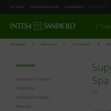
CHI SIAMO
INVESTOR RELATIONS
GOVERNANCE
NEWSROOM
L’ Im
Homepage
Newsroom
Tutte le news
Vit
Supp
NEWSROOM
Spa
Conoscere il Gruppo
Prospettive
Comunicati stampa
Press Kit