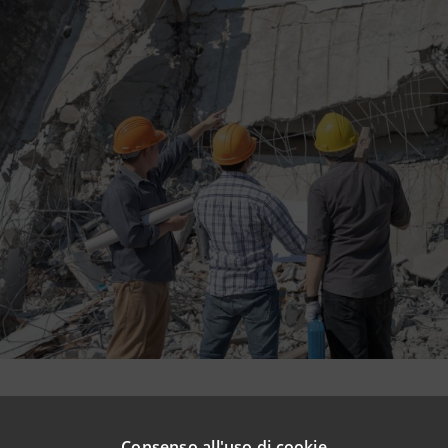
npaolo supporta con un finanziamento S-Loan di €5 mln c
ità e circolarità della bergamasca Vitali Spa: il finanziame
Consenso all'uso di cookie