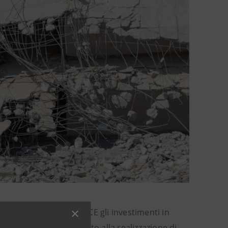
on Garanzia
Green
di SACE gli investimenti in
nto
S-Loan ESG
è destinato alla realizzazione di