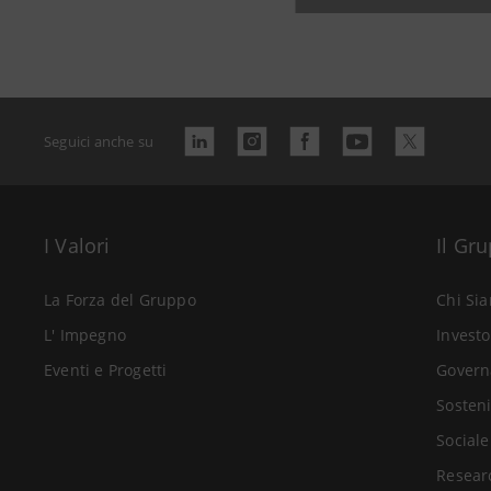
Seguici anche su
I Valori
Il Gr
La Forza del Gruppo
Chi Si
L' Impegno
Investo
Eventi e Progetti
Govern
Sosteni
Sociale
Resear