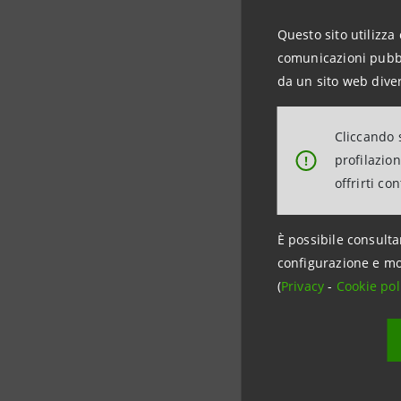
un impian
Questo sito utilizza 
effetti no
comunicazioni pubbli
azzerato e
da un sito web diver
L’operazio
Cliccando s
profilazio
!
l’edilizia
offrirti co
miliardo c
È possibile consulta
configurazione e mo
(
Privacy
-
Cookie pol
Data ultimo a