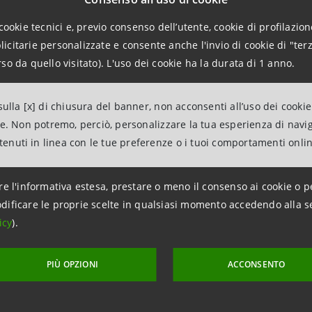
to di ultima generazione per la frantumazione di materiali 
cookie tecnici e, previo consenso dell’utente, cookie di profilazione
civi degli scarichi di acque reflue e di renderle riutilizzabil
citarie personalizzate e consente anche l'invio di cookie di "terz
 con la riduzione al minimo delle emissioni acustiche e del
so da quello visitato). L'uso dei cookie ha la durata di 1 anno.
ne a favore di Vitali, azienda attiva nel settore delle infra
ulla [x] di chiusura del banner, non acconsenti all’uso dei cookie
ne. Non potremo, perciò, personalizzare la tua esperienza di navi
, delle grandi infrastrutture per la mobilità e dello sviluppo
ntenuti in linea con le tue preferenze o i tuoi comportamenti onli
oncessa da Cassa Depositi e Prestiti per agevolare il credit
re l'informativa estesa, prestare o meno il consenso ai cookie o p
dificare le proprie scelte in qualsiasi momento accedendo alla s
icy
).
PIÙ OPZIONI
ACCONSENTO
ggiornamento 13 luglio 2022 alle ore 17:44:00