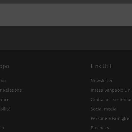
uppo
Link Utili
amo
Newsletter
r Relations
Intesa Sanpaolo On 
ance
Grattacieli sostenibi
bilità
Social media
Persone e Famiglie
ch
Business