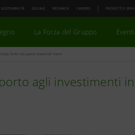
SOSTENIBILITÀ
SOCIALE
RESEARCH
CAREERS
PRODOTTI E SERVI
pegno
La Forza del Gruppo
Eventi
alispa 5mln recupero materiali inerti
premi
Invio
per cercare o
ESC
orto agli investimenti in s