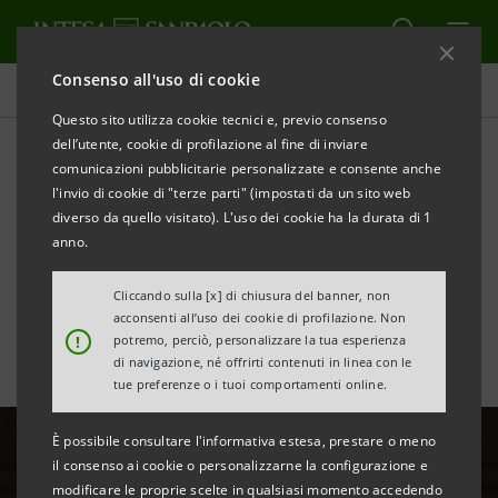
Consenso all'uso di cookie
Tutte le news
Questo sito utilizza cookie tecnici e, previo consenso
dell’utente, cookie di profilazione al fine di inviare
comunicazioni pubblicitarie personalizzate e consente anche
Diversità e inclusione: a CIB
l'invio di cookie di "terze parti" (impostati da un sito web
il premio Euromoney come
diverso da quello visitato). L'uso dei cookie ha la durata di 1
anno.
miglior banca in Ungheria
Cliccando sulla [x] di chiusura del banner, non
acconsenti all’uso dei cookie di profilazione. Non
!
potremo, perciò, personalizzare la tua esperienza
di navigazione, né offrirti contenuti in linea con le
tue preferenze o i tuoi comportamenti online.
È possibile consultare l'informativa estesa, prestare o meno
il consenso ai cookie o personalizzarne la configurazione e
modificare le proprie scelte in qualsiasi momento accedendo