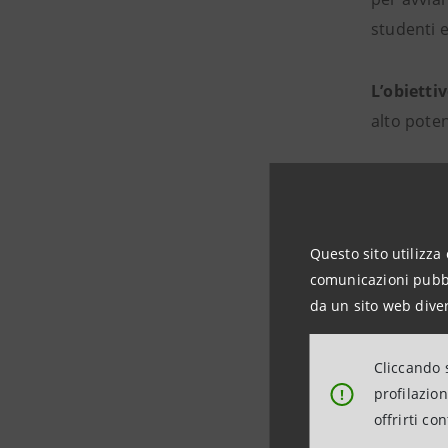
studenti 
L’obietti
alto poten
Il progetto
candi
Questo sito utilizza 
comunicazioni pubbli
hacka
da un sito web diver
Garde
parte
Cliccando s
profilazio
propr
!
offrirti co