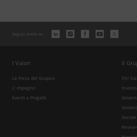
Seguici anche su
I Valori
Il Gr
La Forza del Gruppo
Chi Si
L' Impegno
Investo
Eventi e Progetti
Govern
Sosteni
Sociale
Resear
Newsr