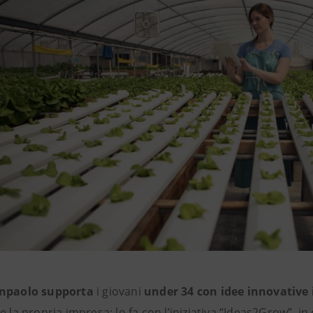
anpaolo supporta
i giovani
under 34 con idee innovative
e la propria impresa: lo fa con l’iniziativa “Ideas2Grow”, 