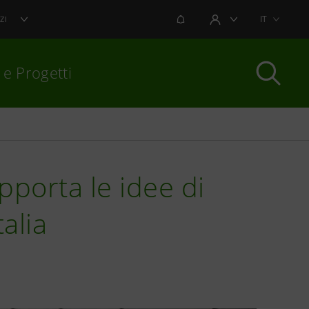
NOTIFICHE
IT
ZI
AREA UTENTE
 e Progetti
per chiudere
pporta le idee di
alia