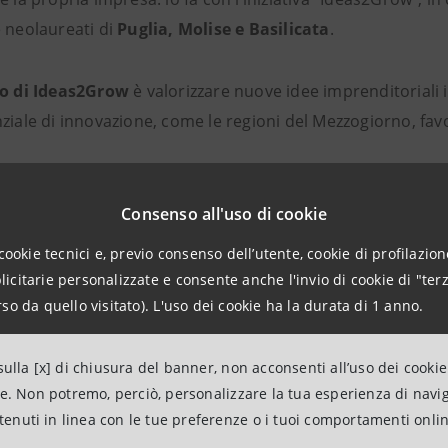
e neolaureati di
Puglia, Molise e Basilicata
.
vo di Ideas2Grow
è valorizzare nuove idee imprenditoriali i
ziale di innovazione, come le regioni del Mezzogiorno, fav
 si articola in tre fasi:
Consenso all'uso di cookie
datura della propria idea di business, partecipando alla Call
cookie tecnici e, previo consenso dell’utente, cookie di profilazione
citarie personalizzate e consente anche l'invio di cookie di "terz
thon per sviluppare il progetto, grazie al supporto di espe
so da quello visitato). L'uso dei cookie ha la durata di 1 anno.
n di Bari (11 e 12 maggio2023)
cipazione gratuita al percorso di formazione Agritech, per 
ulla [x] di chiusura del banner, non acconsenti all’uso dei cookie
ne. Non potremo, perciò, personalizzare la tua esperienza di navi
ia impresa
ntenuti in linea con le tue preferenze o i tuoi comportamenti onli