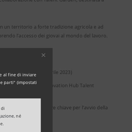
n un territorio a forte tradizione agricola e ad
orendo l’accesso dei giovai al mondo del lavoro.
 4 Ideas (fino al 23 aprile 2023)
 al fine di inviare
e parti" (impostati
rti del settore, nell’Innovation Hub Talent
acquisire le competenze chiave per l’avvio della
 di
gazione, né
ne.