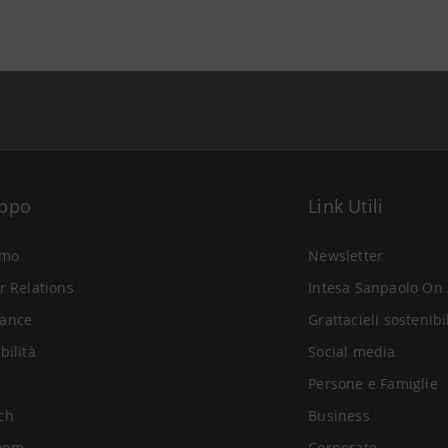
uppo
Link Utili
amo
Newsletter
r Relations
Intesa Sanpaolo On 
ance
Grattacieli sostenibi
bilità
Social media
Persone e Famiglie
ch
Business
oom
Corporate