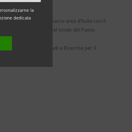
to.
ersonalizzarne la
ezione dedicata
rileva che il Sud è la macro-area d’Italia con il
98 pari a quasi il 40% del totale del Paese.
ali numeri
– a cura di Studi e Ricerche per il