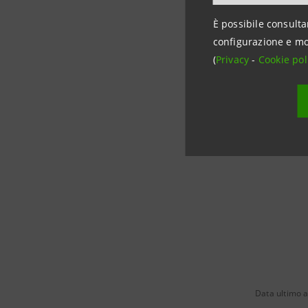
Maggiori 
È possibile consulta
configurazione e mo
Un’analis
(
Privacy
-
Cookie pol
più alto n
L’imprendi
Mezzogior
Data ultimo 