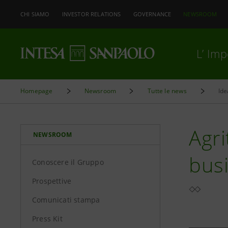
CHI SIAMO
INVESTOR RELATIONS
GOVERNANCE
NEWSROOM
L’ Im
Homepage
Newsroom
Tutte le news
Ide
Agri
NEWSROOM
busi
Conoscere il Gruppo
Prospettive
Comunicati stampa
Press Kit