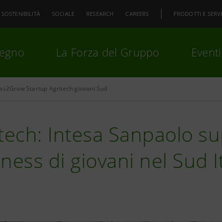
SOSTENIBILITÀ
SOCIALE
RESEARCH
CAREERS
PRODOTTI E SERVI
pegno
La Forza del Gruppo
Eventi
as2Grow Startup Agritech giovani Sud
premi
Invio
per cercare o
ESC
tech: Intesa Sanpaolo su
ness di giovani nel Sud It