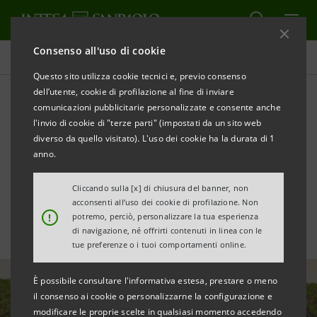
Consenso all'uso di cookie
Tutte le news
Questo sito utilizza cookie tecnici e, previo consenso
dell’utente, cookie di profilazione al fine di inviare
comunicazioni pubblicitarie personalizzate e consente anche
Emergenza maltempo: €100
l'invio di cookie di "terze parti" (impostati da un sito web
mln per le imprese agricole
diverso da quello visitato). L'uso dei cookie ha la durata di 1
anno.
del Centro-Sud
Cliccando sulla [x] di chiusura del banner, non
acconsenti all’uso dei cookie di profilazione. Non
!
potremo, perciò, personalizzare la tua esperienza
di navigazione, né offrirti contenuti in linea con le
tue preferenze o i tuoi comportamenti online.
È possibile consultare l'informativa estesa, prestare o meno
il consenso ai cookie o personalizzarne la configurazione e
modificare le proprie scelte in qualsiasi momento accedendo