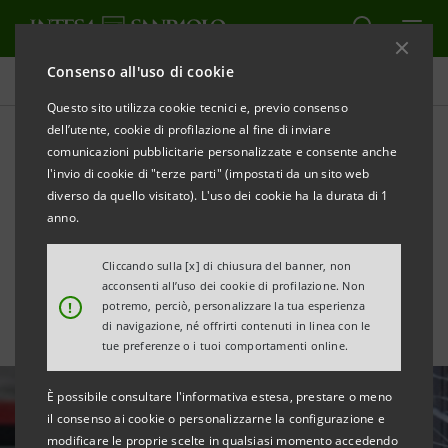
Consenso all'uso di cookie
Tutte le news
Questo sito utilizza cookie tecnici e, previo consenso
dell’utente, cookie di profilazione al fine di inviare
comunicazioni pubblicitarie personalizzate e consente anche
Ricessione crediti fiscali dei
l'invio di cookie di "terze parti" (impostati da un sito web
Bonus edilizi: accordo con
diverso da quello visitato). L'uso dei cookie ha la durata di 1
anno.
Piva Group per €29mln
Cliccando sulla [x] di chiusura del banner, non
acconsenti all’uso dei cookie di profilazione. Non
!
potremo, perciò, personalizzare la tua esperienza
di navigazione, né offrirti contenuti in linea con le
tue preferenze o i tuoi comportamenti online.
È possibile consultare l'informativa estesa, prestare o meno
il consenso ai cookie o personalizzarne la configurazione e
modificare le proprie scelte in qualsiasi momento accedendo