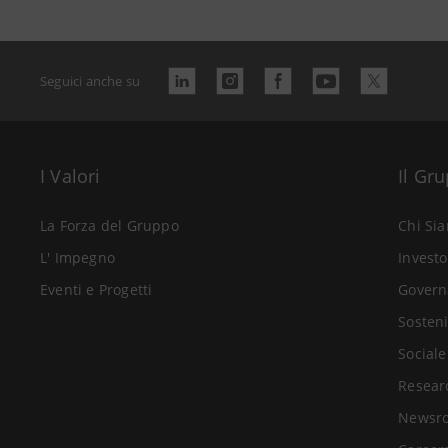
Seguici anche su
I Valori
Il Gr
La Forza del Gruppo
Chi Si
L' Impegno
Investo
Eventi e Progetti
Govern
Sosteni
Sociale
Resear
Newsr