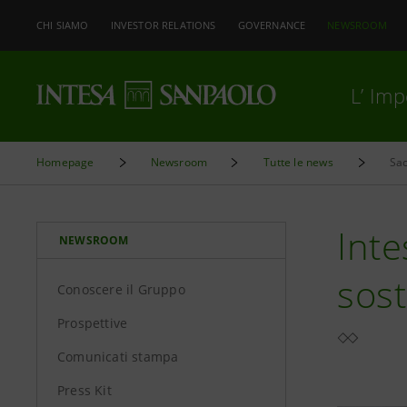
CHI SIAMO
INVESTOR RELATIONS
GOVERNANCE
NEWSROOM
L’ Im
Homepage
Newsroom
Tutte le news
Sac
Inte
NEWSROOM
sost
Conoscere il Gruppo
Prospettive
Comunicati stampa
Press Kit