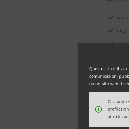
reali
migli
migli
Il Gruppo
Questo sito utilizza 
nutraceut
comunicazioni pubbli
da un sito web diver
La soluzi
del cambia
Cliccando s
sostenibili
profilazio
!
offrirti co
Il finanz