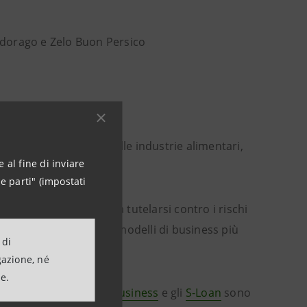
Cadorago e Zelo Buon Persico
nazionale applicata alle industrie alimentari,
 al fine di inviare
e parti" (impostati
le imprese interessate a tutelarsi contro i rischi
vanti dall’adozione di modelli di business più
 di
gazione, né
ne.
propria
Direzione Agribusiness
e gli
S-Loan
sono