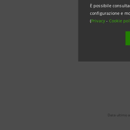
soluzioni 
È possibile consulta
ambito ES
configurazione e mo
(
Privacy
-
Cookie pol
Foto credits:
Data ultimo 