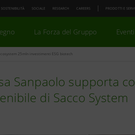
SOSTENIBILITÀ
SOCIALE
RESEARCH
CAREERS
PRODOTTI E SERVI
pegno
La Forza del Gruppo
Eventi
cosystem 25mln investimenti ESG biotech
premi
Invio
per cercare o
ESC
sa Sanpaolo supporta co
enibile di Sacco System