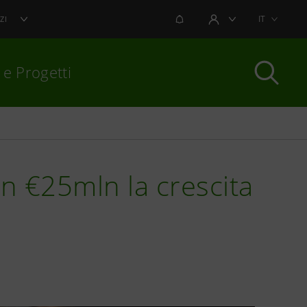
NOTIFICHE
IT
ZI
AREA UTENTE
 e Progetti
per chiudere
n €25mln la crescita