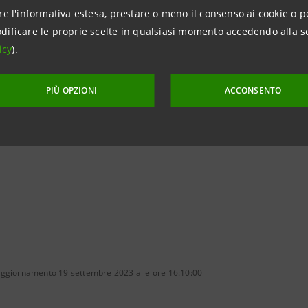
caratterizzate da un meccanismo di premialità legato al ragg
re l'informativa estesa, prestare o meno il consenso ai cookie o p
G (Environmental, Social, Governance).
dificare le proprie scelte in qualsiasi momento accedendo alla s
icy
).
PIÙ OPZIONI
ACCONSENTO
 courtesy Sacco System
aggiornamento 19 settembre 2023 alle ore 16:10:00