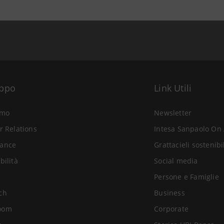
uppo
Link Utili
amo
Newsletter
r Relations
Intesa Sanpaolo On 
ance
Grattacieli sostenibi
bilità
Social media
Persone e Famiglie
ch
Business
oom
Corporate