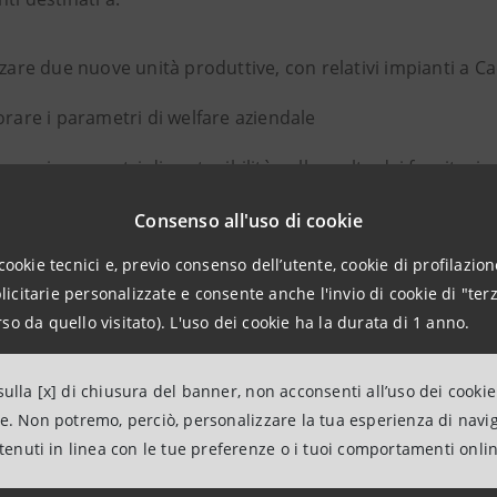
zzare due nuove unità produttive, con relativi impianti a 
orare i parametri di welfare aziendale
orare i parametri di sostenibilità nella scelta dei fornitori
Consenso all'uso di cookie
 Sacco System è un polo comasco biotech di eccellenza inter
cookie tecnici e, previo consenso dell’utente, cookie di profilazione
iche e farmaceutiche.
citarie personalizzate e consente anche l'invio di cookie di "terz
so da quello visitato). L'uso dei cookie ha la durata di 1 anno.
one di finanziamento,
S-Loan Climate Change
, è dedicata al
mento climatico e a cogliere le principali opportunità deri
ulla [x] di chiusura del banner, non acconsenti all’uso dei cookie
.
ne. Non potremo, perciò, personalizzare la tua esperienza di navi
ntenuti in linea con le tue preferenze o i tuoi comportamenti onli
iamento è stato concesso da Intesa Sanpaolo attraverso la 