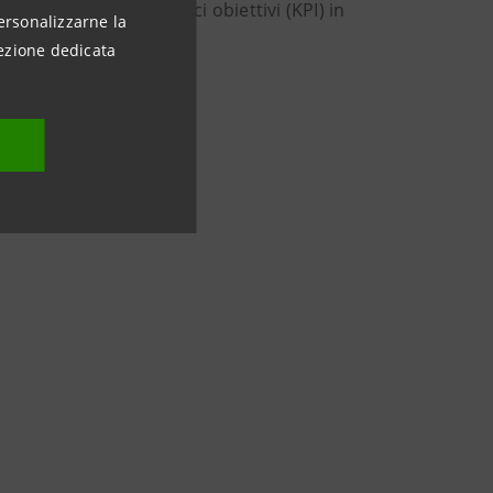
iungimento di specifici obiettivi (KPI) in
ersonalizzarne la
ezione dedicata