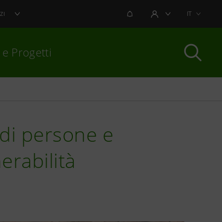
NOTIFICHE
IT
ZI
AREA UTENTE
 e Progetti
per chiudere
 di persone e
erabilità