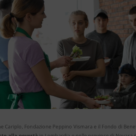
e Cariplo, Fondazione Peppino Vismara e il Fondo di Bene
sto alla povertà
in Lombardia e nelle province di Novara