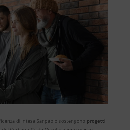
ficenza di Intesa Sanpaolo sostengono
progetti
 e del Verbano-Cusio-Ossola: hanno messo a