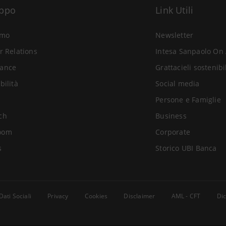
uppo
Link Utili
amo
Newsletter
r Relations
Intesa Sanpaolo On 
ance
Grattacieli sostenibi
bilità
Social media
Persone e Famiglie
ch
Business
oom
Corporate
s
Storico UBI Banca
Dati Sociali
Privacy
Cookies
Disclaimer
AML - CFT
Dic