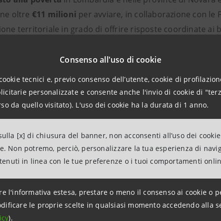
one oltre
€11 milioni
per avviare, in collaborazione con le 
one territoriale in grado di offrire risposte coordinate ai 
ità.
Consenso all'uso di cookie
dell’iniziativa
è quello di rispondere al progressivo impov
cookie tecnici e, previo consenso dell’utente, cookie di profilazione
, con particolare attenzione ai nuclei familiari con figli m
citarie personalizzate e consente anche l'invio di cookie di "terz
rio.
so da quello visitato). L'uso dei cookie ha la durata di 1 anno.
 progetti
selezionati, che partiranno nel corso del 2023, ga
ulla [x] di chiusura del banner, non acconsenti all’uso dei cookie
ne. Non potremo, perciò, personalizzare la tua esperienza di navi
 di Bergamo, Brescia, Como, Cremona, Lodi, Mantova, Milano 
ntenuti in linea con le tue preferenze o i tuoi comportamenti onli
arese.
re l'informativa estesa, prestare o meno il consenso ai cookie o p
 Beneficenza di Intesa Sanpaolo
fornisce un apporto deter
dificare le proprie scelte in qualsiasi momento accedendo alla s
l
Piano di Impresa 2022-2025
del Gruppo per contribuire al 
icy
).