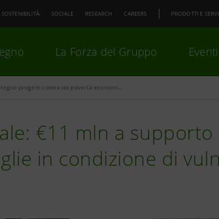
SOSTENIBILITÀ
SOCIALE
RESEARCH
CAREERS
PRODOTTI E SERVI
pegno
La Forza del Gruppo
Eventi
Sostegno progetti contrasto povertà economica
premi
Invio
per cercare o
ESC
ale: €11 mln a supporto
glie in condizione di vuln