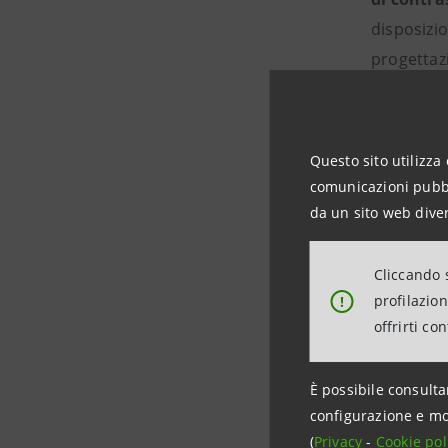
disposizi
progettazi
vulnerabil
Obiettivo 
Questo sito utilizza 
economiche
comunicazioni pubbli
del territo
da un sito web diver
I primi 22
Cliccando s
profilazio
!
territori
offrirti co
Olona e V
È possibile consulta
Il
Fondo di
configurazione e mo
sociali de
(
Privacy
-
Cookie pol