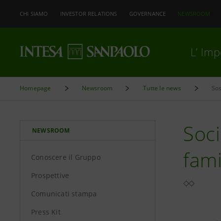
CHI SIAMO
INVESTOR RELATIONS
GOVERNANCE
NEWSROOM
L’ Im
Homepage
Newsroom
Tutte le news
Soci
NEWSROOM
fami
Conoscere il Gruppo
Prospettive
Comunicati stampa
Press Kit