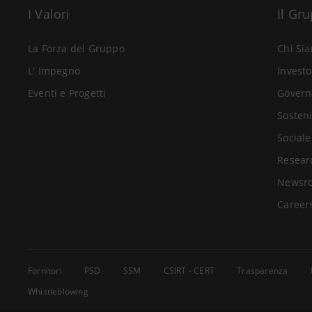
I Valori
Il Gr
La Forza del Gruppo
Chi Si
L' Impegno
Investo
Eventi e Progetti
Govern
Sosteni
Sociale
Resear
Newsr
Career
Fornitori
PSD
SSM
CSIRT - CERT
Trasparenza
Whistleblowing