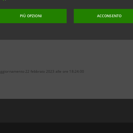
e alle disuguaglianze.
PIÙ OPZIONI
ACCONSENTO
aggiornamento 22 febbraio 2023 alle ore 18:24:00