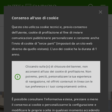
Consenso all'uso di cookie
Tutte le news
Questo sito utilizza cookie tecnici e, previo consenso
dell’utente, cookie di profilazione al fine di inviare
comunicazioni pubblicitarie personalizzate e consente anche
Intesa Sanpaolo co-finanzia
l'invio di cookie di "terze parti" (impostati da un sito web
un film sulla storia di
diverso da quello visitato). L'uso dei cookie ha la durata di 1
anno.
Ferruccio Lamborghini
Cliccando sulla [x] di chiusura del banner, non
acconsenti all’uso dei cookie di profilazione. Non
!
potremo, perciò, personalizzare la tua esperienza
di navigazione, né offrirti contenuti in linea con le
tue preferenze o i tuoi comportamenti online.
È possibile consultare l'informativa estesa, prestare o meno
il consenso ai cookie o personalizzarne la configurazione e
modificare le proprie scelte in qualsiasi momento accedendo