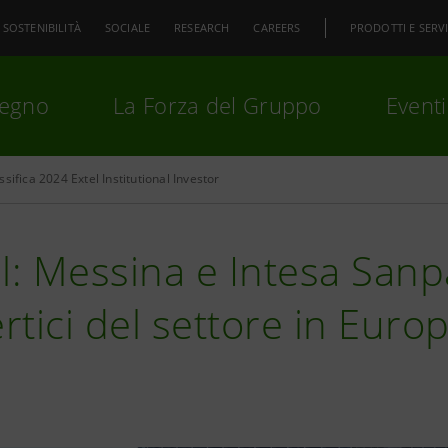
SOSTENIBILITÀ
SOCIALE
RESEARCH
CAREERS
PRODOTTI E SERVI
pegno
La Forza del Gruppo
Eventi
ssifica 2024 Extel Institutional Investor
premi
Invio
per cercare o
ESC
l: Messina e Intesa San
ertici del settore in Euro