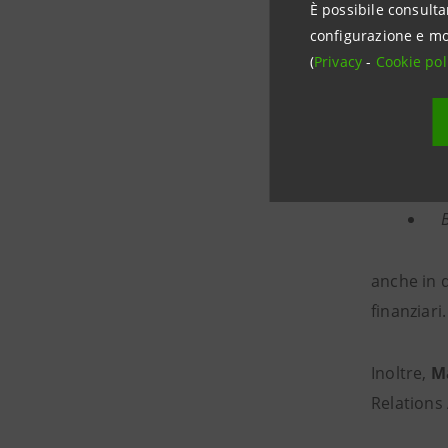
In occasi
È possibile consulta
configurazione e mo
(
Privacy
-
Cookie pol
sia c
asseg
sia c
anche in q
finanziari.
Inoltre,
M
Relations