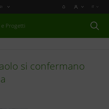
NOTIFICHE
IT
ZI
AREA UTENTE
 e Progetti
per chiudere
paolo si confermano
pa