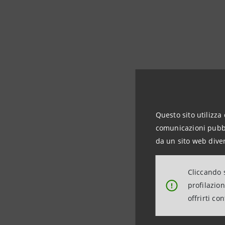
I riconosc
Questo sito utilizza 
indipende
comunicazioni pubbli
circa 1.800
da un sito web diver
Cliccando s
Ulteri
profilazio
!
offrirti co