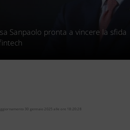
esa Sanpaolo pronta a vincere la sfida
fintech
aggiornamento 30 gennaio 2025 alle ore 18:20:28