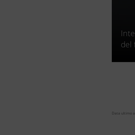
Int
del 
Data ultimo 