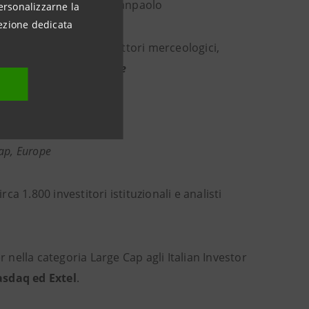
tel ha premiato Intesa Sanpaolo
ersonalizzarne la
ezione dedicata
e analisti tra tutti i settori merceologici,
ations Large-Cap, Europe
arge-Cap, Europe
Cap, Europe
 1.800 investitori istituzionali e analisti
r nella categoria Large Cap agli Italian Investor
asdaq ed Extel
.