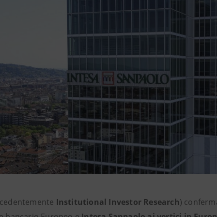
ecedentemente
Institutional Investor Research
) conferm
re bancario Europeo e
Intesa Sanpaolo ai vertici in Europa