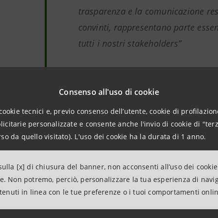
trasparenza e la comunicazione re
convinti, rappresentano parte essen
tutti i nostri stakeholders”
Carlo Messina, CEO Intesa Sanp
Consenso all'uso di cookie
imenti assegnati da Extel (precedentemente Institutional I
cookie tecnici e, previo consenso dell’utente, cookie di profilazione
nte che opera sul mercato da oltre 50 anni, si basano sui 
citarie personalizzate e consente anche l'invio di cookie di "terz
 investitori istituzionali e analisti finanziari.
so da quello visitato). L'uso dei cookie ha la durata di 1 anno.
ulla [x] di chiusura del banner, non acconsenti all’uso dei cookie
ori riconoscimenti
ne. Non potremo, perciò, personalizzare la tua esperienza di navi
ntenuti in linea con le tue preferenze o i tuoi comportamenti onli