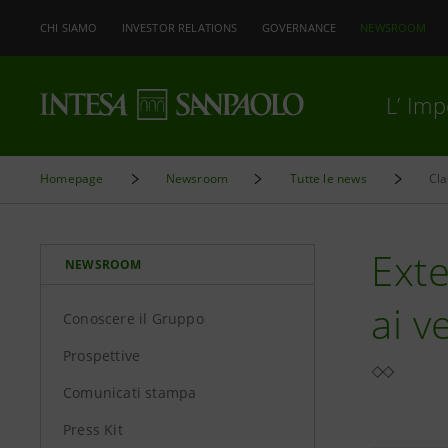
CHI SIAMO
INVESTOR RELATIONS
GOVERNANCE
NEWSROOM
L’ Im
Homepage
Newsroom
Tutte le news
Cla
Exte
NEWSROOM
ai v
Conoscere il Gruppo
Prospettive
Comunicati stampa
Press Kit