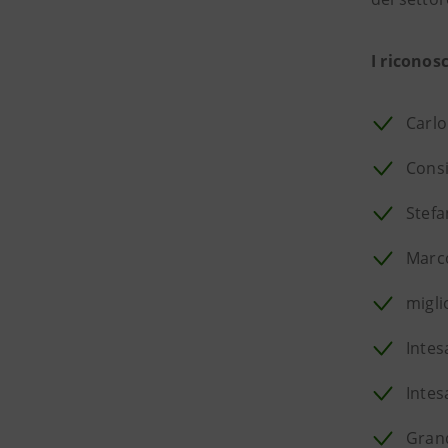
I riconos
Carlo
Consi
Stefa
Marco
migli
Intes
Intes
Grand