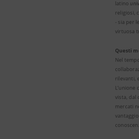
latino
univ
religiosi,
- sia per 
virtuosa 
Questi mo
Nel tempo 
collabora
rilevanti,
L’unione d
vista, da
mercati ne
vantaggios
conoscenza