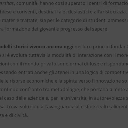
ersitas
, comunità, hanno così superato i centri di formazio
 chiese e conventi, destinati a ecclesiastici e all’aristocrazia
le materie trattate, sia per le categorie di studenti ammes
tra formazione dei giovani e progresso del sapere.
delli storici vivono ancora oggi
nei loro principi fondant
si è evoluta tuttavia la modalità di interazione con il mon
zioni con il mondo privato sono ormai diffuse e rispondon
 essendo entrati anche gli atenei in una logica di competitiv
elle risorse economiche e la spinta verso l’innovazione son
l continuo confronto tra metodologie, che portano a mete 
l caso delle aziende e, per le università, in autorevolezza
a, trova soluzioni all'avanguardia alle sfide reali e alimen
 e di civiltà.