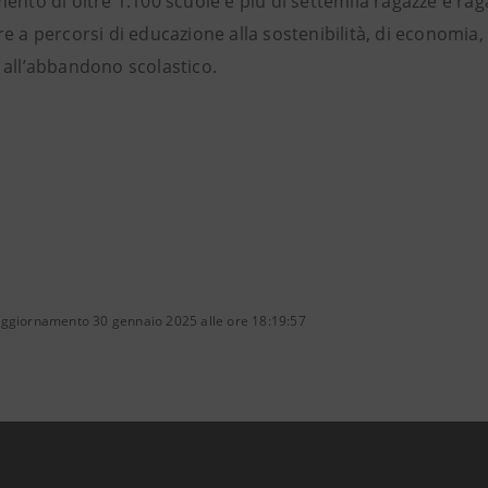
ento di oltre 1.100 scuole e più di settemila ragazze e rag
e a percorsi di educazione alla sostenibilità, di economia, 
 all’abbandono scolastico.
aggiornamento 30 gennaio 2025 alle ore 18:19:57