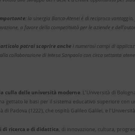
importante
:
la sinergia Banca-Atenei è di reciproco vantaggio
ovazione, a favore della competitività per le aziende e dell’autor
 articolo potrai scoprire anche
i numerosi campi di applicazi
alla collaborazione di Intesa Sanpaolo con circa settanta atenei 
è la culla delle università moderne
. L'Università di Bologn
ha gettato le basi per il sistema educativo superiore con 
tà di Padova (1222), che ospitò Galileo Galilei, e l'Università
 di ricerca e di didattica
, di innovazione, cultura, progres