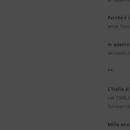
Perché è 
verso l’inn
In questo
derivanti d
**
L'Italia 
nel 1088, 
l'Universi
Mille anni