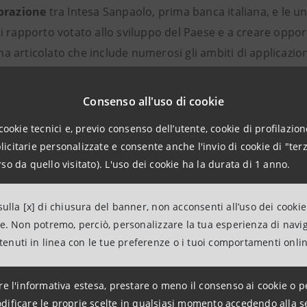
orazione
tra Intesa Sanpaolo, prima banca italiana, e le un
i rapporto votato allo sviluppo del Paese e a creare oppor
 articolato che include numerosi gli ambiti di applicazio
di innovazione e incubatori
: Questi spazi forniscono un a
Consenso all'uso di cookie
catori e aziende consolidate. L’
Anti Financial Crime Digital
cookie tecnici e, previo consenso dell’utente, cookie di profilazione
a Sanpaolo Innovation Center, il Politecnico di Torino, l’Un
citarie personalizzate e consente anche l'invio di cookie di "terz
oggetti diversi pubblici e privati.
so da quello visitato). L'uso dei cookie ha la durata di 1 anno.
i di ricerca
: Intesa Sanpaolo conduce centri di ricerca all'
ulla [x] di chiusura del banner, non acconsenti all’uso dei cookie
i. Dal 2017 il polo universitario di San Giovanni a Teducc
ne. Non potremo, perciò, personalizzare la tua esperienza di navi
a Sanpaolo assieme all’ateneo campano
: un punto di inco
ntenuti in linea con le tue preferenze o i tuoi comportamenti onli
se e università, che offre sostegno pratico e finanziario.
gno ad attività di ricerca attraverso assegni, borse di
rice
re l'informativa estesa, prestare o meno il consenso ai cookie o p
enere in Italia accademici di valore. L’Università Campus 
dificare le proprie scelte in qualsiasi momento accedendo alla s