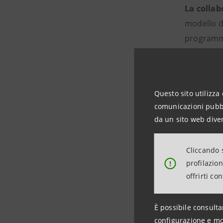
La collab
modello d
programma
Hub 
ricer
Questo sito utilizza 
Intes
comunicazioni pubbli
tra s
da un sito web diver
Centr
Cliccando s
scamb
profilazio
!
Intes
offrirti co
impre
Soste
È possibile consulta
tratt
configurazione e mo