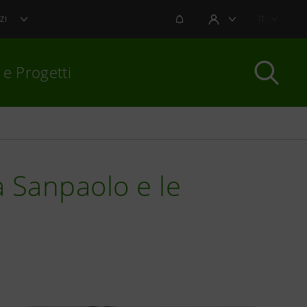
NOTIFICHE
IT
ZI
AREA UTENTE
 e Progetti
per chiudere
a Sanpaolo e le