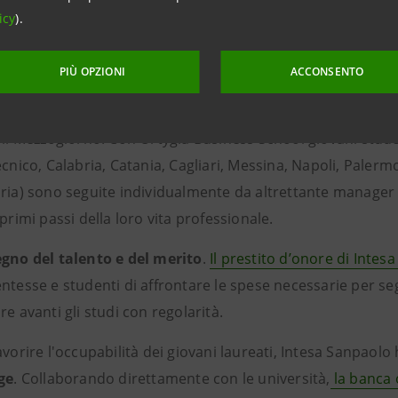
aolo
ha riportato in Italia uno degli ingegneri biomedici pi
icy
).
residente della Società europea di ingegneria biomedica, i
e per l’utilizzo e l’applicazione di dispositivi medici avanza
PIÙ OPZIONI
ACCONSENTO
tti di
empowerment per studentesse
, in particolare in m
 il Mezzogiorno. Con Ortygia Business School giovani stude
ecnico, Calabria, Catania, Cagliari, Messina, Napoli, Paler
ria) sono seguite individualmente da altrettante manager
 primi passi della loro vita professionale.
gno del talento e del merito
.
Il prestito d’onore di Intes
ntesse e studenti di affrontare le spese necessarie per segui
re avanti gli studi con regolarità.
avorire l'occupabilità dei giovani laureati, Intesa Sanpaolo
ge
. Collaborando direttamente con le università,
la banca 