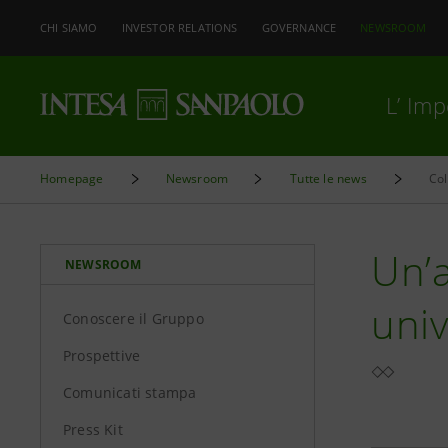
CHI SIAMO
INVESTOR RELATIONS
GOVERNANCE
NEWSROOM
L’ Im
Homepage
Newsroom
Tutte le news
Col
Un’a
NEWSROOM
univ
Conoscere il Gruppo
Prospettive
Comunicati stampa
Press Kit