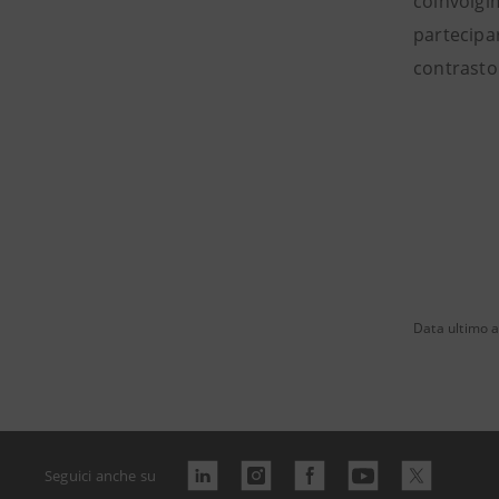
coinvolgim
partecipar
contrasto
Data ultimo 
Seguici anche su