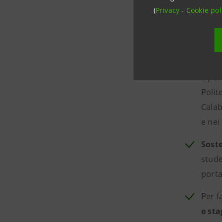
Sanp
(
Privacy
-
Cookie pol
Già p
cost 
Proge
e per
Polit
Calab
e nei
Soste
stude
porta
Per f
e sta