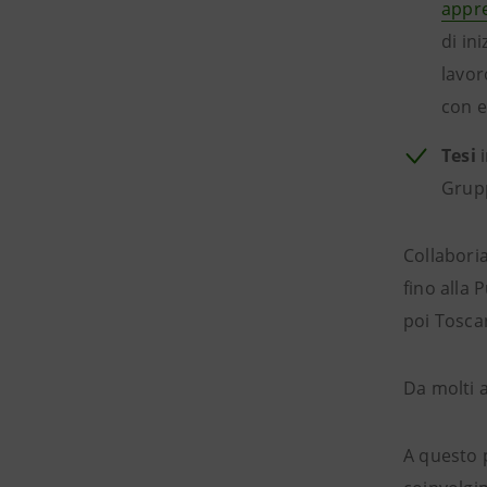
appr
di in
lavor
con 
Tesi
i
Grup
Collaboria
fino alla 
poi Toscan
Da molti a
A questo 