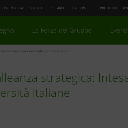
SOSTENIBILITÀ
SOCIALE
RESEARCH
CAREERS
PRODOTTI E SERVI
pegno
La Forza del Gruppo
Eventi
laborazione con università per innovazione
premi
Invio
per cercare o
ESC
lleanza strategica: Intes
ersità italiane