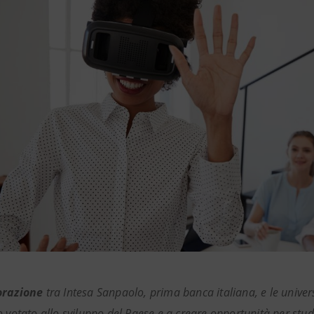
orazione
tra Intesa Sanpaolo, prima banca italiana, e le univer
o votato allo sviluppo del Paese e a creare opportunità per stud