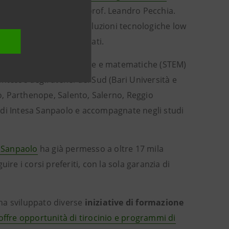
ù influenti al mondo, il prof. Leandro Pecchia.
l professore lavora a soluzioni tecnologiche low
ti nei paesi meno sviluppati.
aterie tecnico-scientifiche e matematiche (STEM)
ntesse degli atenei del Sud (Bari Università e
mo, Parthenope, Salento, Salerno, Reggio
 di Intesa Sanpaolo e accompagnate negli studi
a Sanpaolo
ha già permesso a oltre 17 mila
re i corsi preferiti, con la sola garanzia di
 ha sviluppato diverse
iniziative di formazione
offre opportunità di tirocinio e programmi di