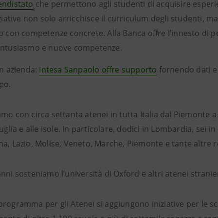
endistato
che permettono agli studenti di acquisire esperie
iziative non solo arricchisce il curriculum degli studenti, 
o con competenze concrete. Alla Banca offre l’innesto di per
entusiasmo e nuove competenze.
n azienda:
Intesa Sanpaolo offre supporto
fornendo dati e 
po.
mo con circa settanta atenei in tutta Italia dal Piemonte a 
Puglia e alle isole. In particolare, dodici in Lombardia, sei i
a, Lazio, Molise, Veneto, Marche, Piemonte e tante altre r
nni sosteniamo l’università di Oxford e altri atenei stranier
programma per gli Atenei si aggiungono iniziative per le s