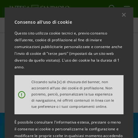
Consenso all'uso di cookie
Tutte le news
Questo sito utilizza cookie tecnici e, previo consenso
dell’utente, cookie di profilazione al fine di inviare
comunicazioni pubblicitarie personalizzate e consente anche
Albania: con CDP a
l'invio di cookie di "terze parti" (impostati da un sito web
supporto delle PMI e
diverso da quello visitato). L'uso dei cookie ha la durata di 1
anno.
dell’economia green
Cliccando sulla [x] di chiusura del banner, non
acconsenti all’uso dei cookie di profilazione. Non
!
potremo, perciò, personalizzare la tua esperienza
di navigazione, né offrirti contenuti in linea con le
tue preferenze o i tuoi comportamenti online.
È possibile consultare l'informativa estesa, prestare o meno
il consenso ai cookie o personalizzarne la configurazione e
modificare le proprie scelte in qualsiasi momento accedendo