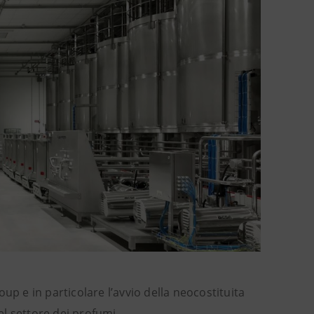
up e in particolare l’avvio della neocostituita
l settore dei profumi.