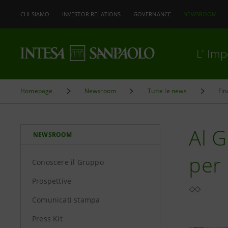
CHI SIAMO
INVESTOR RELATIONS
GOVERNANCE
NEWSROOM
L’ Im
Homepage
Newsroom
Tutte le news
Fin
Al G
NEWSROOM
per 
Conoscere il Gruppo
Prospettive
Comunicati stampa
Press Kit