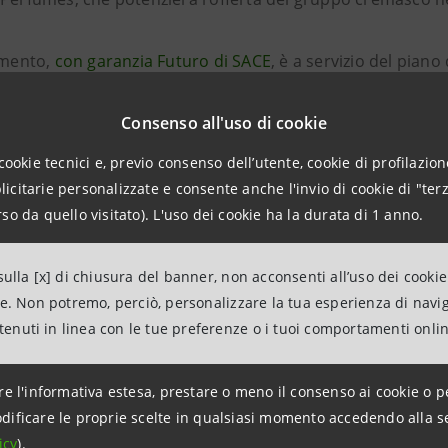
iamento,
con garanzia Futuro di SACE
, è a servizio del pian
to industriale a Crema dedicato alla produzione di profumi
eerà un centinaio di posti di lavoro.
Consenso all'uso di cookie
cookie tecnici e, previo consenso dell’utente, cookie di profilazione
corotti è leader nel settore cosmetico grazie ad Ancorotti
citarie personalizzate e consente anche l'invio di cookie di "terz
tti skincare destinati ai più importanti brand del beauty 
so da quello visitato). L'uso dei cookie ha la durata di 1 anno.
one si inquadra nell’ambito del programma
“Il tuo futuro 
ulla [x] di chiusura del banner, non acconsenti all’uso dei cookie
ne. Non potremo, perciò, personalizzare la tua esperienza di navi
sposizione delle imprese italiane €120 miliardi fino al 20
ntenuti in linea con le tue preferenze o i tuoi comportamenti onli
zione e rinnovamento utili a sostenerne la competitività.
re l'informativa estesa, prestare o meno il consenso ai cookie o p
dificare le proprie scelte in qualsiasi momento accedendo alla s
icy
).