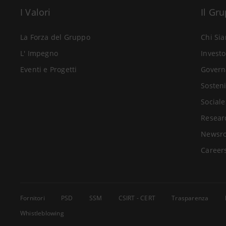
I Valori
Il Gr
La Forza del Gruppo
Chi Si
L' Impegno
Investo
Eventi e Progetti
Govern
Sosteni
Sociale
Resear
Newsr
Career
Fornitori
PSD
SSM
CSIRT - CERT
Trasparenza
Whistleblowing