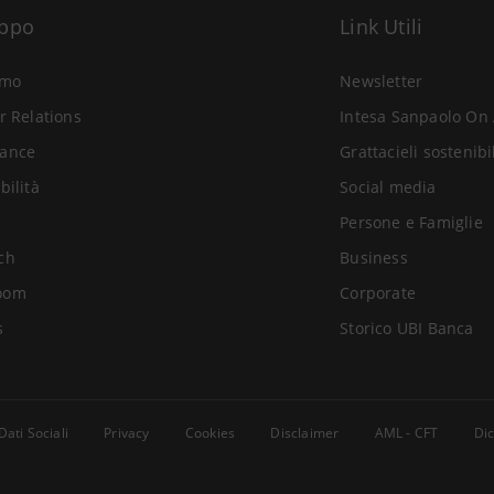
uppo
Link Utili
amo
Newsletter
r Relations
Intesa Sanpaolo On 
ance
Grattacieli sostenibi
bilità
Social media
Persone e Famiglie
ch
Business
oom
Corporate
s
Storico UBI Banca
Dati Sociali
Privacy
Cookies
Disclaimer
AML - CFT
Dic