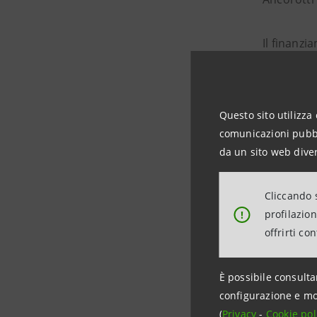
Il finanz
stabilimen
quadri, cr
Questo sito utilizza 
Gruppo An
comunicazioni pubbli
up e prodo
da un sito web diver
L’operazi
Cliccando s
profilazio
!
mette a di
offrirti co
trasforma
È possibile consulta
configurazione e mo
(
Privacy
-
Cookie pol