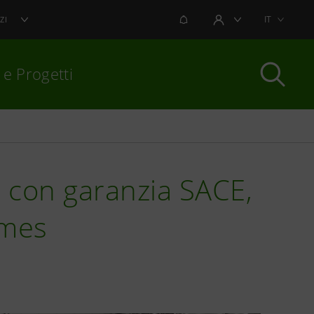
NOTIFICHE
IT
ZI
AREA UTENTE
 e Progetti
per chiudere
 con garanzia SACE,
umes