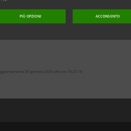
 courtesy Ancorotti Group
PIÙ OPZIONI
ACCONSENTO
aggiornamento 30 gennaio 2025 alle ore 18:21:16