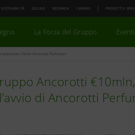
SOSTENIBILITÀ
SOCIALE
RESEARCH
CAREERS
PRODOTTI E SERVI
pegno
La Forza del Gruppo
Eventi
anziamento 10mln Ancorotti Perfumes
premi
Invio
per cercare o
ESC
ruppo Ancorotti €10mln,
l’avvio di Ancorotti Perf