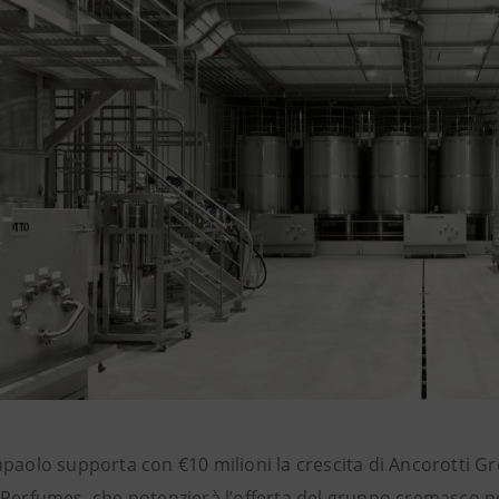
paolo supporta con €10 milioni la crescita di Ancorotti Gro
 Perfumes, che potenzierà l’offerta del gruppo cremasco ne