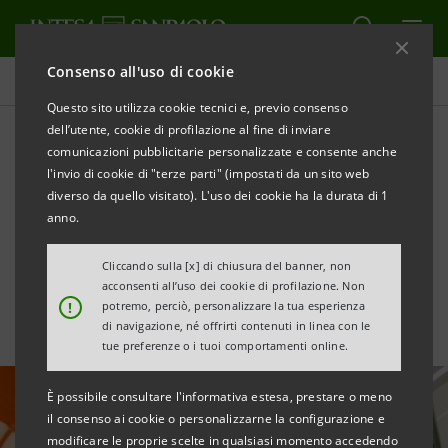
Consenso all'uso di cookie
Tutte le news
Questo sito utilizza cookie tecnici e, previo consenso
dell’utente, cookie di profilazione al fine di inviare
comunicazioni pubblicitarie personalizzate e consente anche
Co-advisory a Enel per la
l'invio di cookie di "terze parti" (impostati da un sito web
gestione di impianti
diverso da quello visitato). L'uso dei cookie ha la durata di 1
anno.
fotovoltaici in Spagna
Cliccando sulla [x] di chiusura del banner, non
acconsenti all’uso dei cookie di profilazione. Non
!
potremo, perciò, personalizzare la tua esperienza
di navigazione, né offrirti contenuti in linea con le
tue preferenze o i tuoi comportamenti online.
È possibile consultare l'informativa estesa, prestare o meno
il consenso ai cookie o personalizzarne la configurazione e
modificare le proprie scelte in qualsiasi momento accedendo