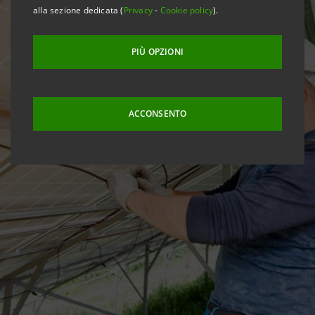
alla sezione dedicata (
Privacy
-
Cookie policy
).
PIÙ OPZIONI
ACCONSENTO