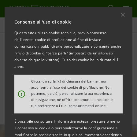
Consenso all'uso di cookie
Tutte le news
Questo sito utilizza cookie tecnici e, previo consenso
dell’utente, cookie di profilazione al fine di inviare
comunicazioni pubblicitarie personalizzate e consente anche
Inclusione finanziaria:
l'invio di cookie di "terze parti" (impostati da un sito web
accordo con Helkin sul
diverso da quello visitato). L'uso dei cookie ha la durata di 1
anno.
prestito impact “per
Cliccando sulla [x] di chiusura del banner, non
Crescere”
acconsenti all’uso dei cookie di profilazione. Non
!
potremo, perciò, personalizzare la tua esperienza
di navigazione, né offrirti contenuti in linea con le
tue preferenze o i tuoi comportamenti online.
È possibile consultare l'informativa estesa, prestare o meno
il consenso ai cookie o personalizzarne la configurazione e
modificare le proprie scelte in qualsiasi momento accedendo