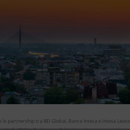
 la partnership tra BEI Global, Banca Intesa e Intesa Leas
nti alle PMI in Serbia, con l’obiettivo di promuovere la cre