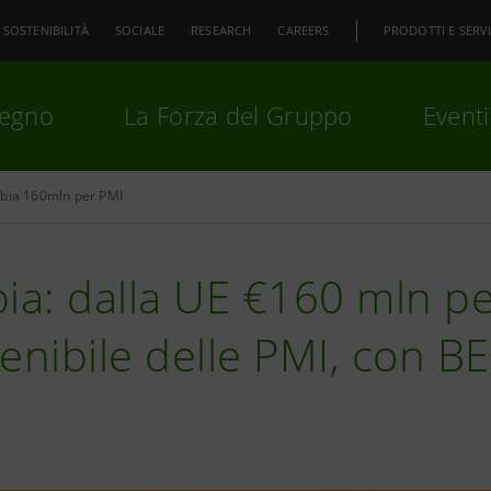
SOSTENIBILITÀ
SOCIALE
RESEARCH
CAREERS
PRODOTTI E SERVI
pegno
La Forza del Gruppo
Eventi
bia 160mln per PMI
premi
Invio
per cercare o
ESC
ia: dalla UE €160 mln per
enibile delle PMI, con BE