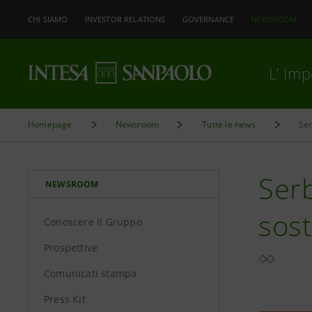
CHI SIAMO
INVESTOR RELATIONS
GOVERNANCE
NEWSROOM
L’ Im
Homepage
Newsroom
Tutte le news
Ser
Serb
NEWSROOM
sost
Conoscere il Gruppo
Prospettive
Comunicati stampa
Press Kit