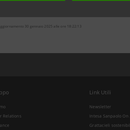
aggiornamento 30 gennaio 2025 alle ore 18:22:13
uppo
Link Utili
amo
Newsletter
r Relations
Intesa Sanpaolo On 
ance
Grattacieli sostenibi