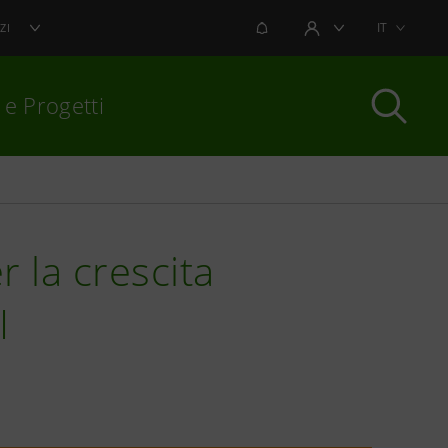
NOTIFICHE
IT
ZI
AREA UTENTE
 e Progetti
per chiudere
 la crescita
I