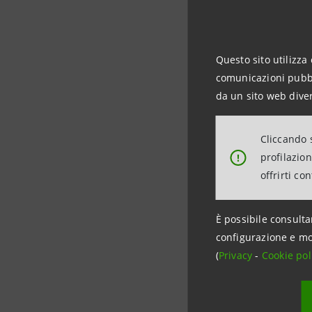
L’operazi
Questo sito utilizza 
dell'econ
comunicazioni pubbli
da un sito web diver
Fornendo 
migliorare
Cliccando s
lavoro, la
profilazio
!
offrirti co
Banca Int
conta 1,4 
È possibile consulta
configurazione e mo
(
Privacy
-
Cookie pol