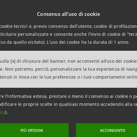
Consenso all'uso di cookie
one beneficerà circa 240 aziende e proteggerà circa 25.000
cookie tecnici e, previo consenso dell’utente, cookie di profilazione
omia locale.
citarie personalizzate e consente anche l'invio di cookie di "terz
so da quello visitato). L'uso dei cookie ha la durata di 1 anno.
finanziamenti a lungo termine e accessibili, il Gruppo Int
 la resilienza e la decarbonizzazione dell'economia serba,
ulla [x] di chiusura del banner, non acconsenti all’uso dei cookie
 produttività e l'innovazione.
ne. Non potremo, perciò, personalizzare la tua esperienza di navi
ntenuti in linea con le tue preferenze o i tuoi comportamenti onli
esa Beograd, parte della Divisione International Banks, è 
milioni di clienti nei segmenti corporate e retail.
re l'informativa estesa, prestare o meno il consenso ai cookie o p
dificare le proprie scelte in qualsiasi momento accedendo alla s
icy
).
PIÙ OPZIONI
ACCONSENTO