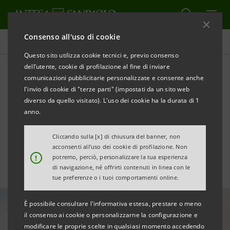
Consenso all'uso di cookie
Tutte le news
Questo sito utilizza cookie tecnici e, previo consenso
dell’utente, cookie di profilazione al fine di inviare
comunicazioni pubblicitarie personalizzate e consente anche
Intesa Sanpaolo si
l'invio di cookie di "terze parti" (impostati da un sito web
conferma Top Employer per
diverso da quello visitato). L'uso dei cookie ha la durata di 1
anno.
il terzo anno consecutivo
Cliccando sulla [x] di chiusura del banner, non
acconsenti all’uso dei cookie di profilazione. Non
!
potremo, perciò, personalizzare la tua esperienza
di navigazione, né offrirti contenuti in linea con le
tue preferenze o i tuoi comportamenti online.
È possibile consultare l'informativa estesa, prestare o meno
il consenso ai cookie o personalizzarne la configurazione e
modificare le proprie scelte in qualsiasi momento accedendo