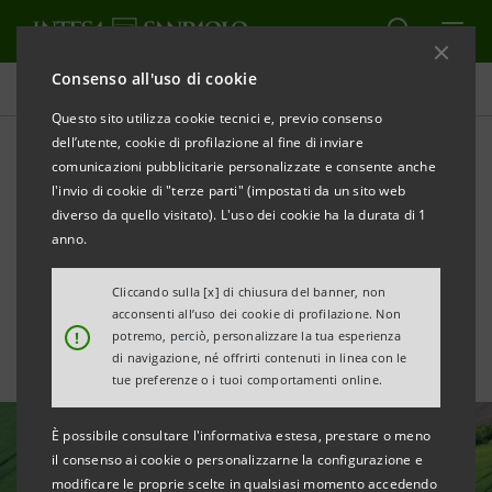
Consenso all'uso di cookie
Tutte le news
Questo sito utilizza cookie tecnici e, previo consenso
dell’utente, cookie di profilazione al fine di inviare
comunicazioni pubblicitarie personalizzate e consente anche
Prestito BEI da €100 mln a
l'invio di cookie di "terze parti" (impostati da un sito web
PBZ per le imprese croate e
diverso da quello visitato). L'uso dei cookie ha la durata di 1
anno.
investimenti sostenibili
Cliccando sulla [x] di chiusura del banner, non
acconsenti all’uso dei cookie di profilazione. Non
!
potremo, perciò, personalizzare la tua esperienza
di navigazione, né offrirti contenuti in linea con le
tue preferenze o i tuoi comportamenti online.
È possibile consultare l'informativa estesa, prestare o meno
il consenso ai cookie o personalizzarne la configurazione e
modificare le proprie scelte in qualsiasi momento accedendo