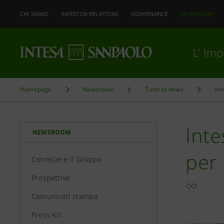
CHI SIAMO
INVESTOR RELATIONS
GOVERNANCE
NEWSROOM
L’ Im
Homepage
Newsroom
Tutte le news
Int
Inte
NEWSROOM
per 
Conoscere il Gruppo
Prospettive
Comunicati stampa
Press Kit