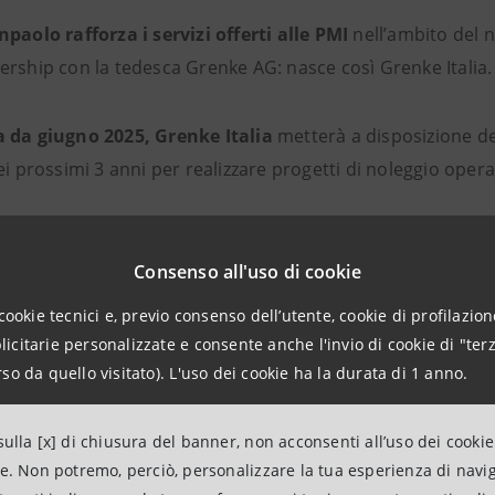
paolo rafforza i servizi offerti alle PMI
nell’ambito del n
ership con la tedesca Grenke AG: nasce così Grenke Italia.
 da giugno 2025, Grenke Italia
metterà a disposizione del
ei prossimi 3 anni per realizzare progetti di noleggio opera
one risponde a una logica di sviluppo
che mette al centro
professionisti e degli artigiani.
Consenso all'uso di cookie
cookie tecnici e, previo consenso dell’utente, cookie di profilazione
cipali benefici
del noleggio operativo strumentale:
citarie personalizzate e consente anche l'invio di cookie di "terz
so da quello visitato). L'uso dei cookie ha la durata di 1 anno.
tte in particolare alle PMI di avere beni e servizi per un 
iati e consente la detrazione totale del costo affrontato
ulla [x] di chiusura del banner, non acconsenti all’uso dei cookie
ne. Non potremo, perciò, personalizzare la tua esperienza di navi
ferenza dell’acquisto, con il noleggio strumentale non si vin