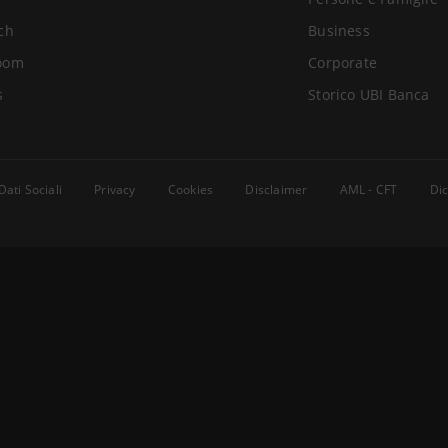
ch
Business
oom
Corporate
s
Storico UBI Banca
Dati Sociali
Privacy
Cookies
Disclaimer
AML - CFT
Dic