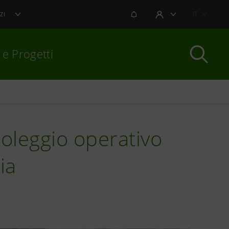
NOTIFICHE
IT
ZI
AREA UTENTE
 e Progetti
per chiudere
noleggio operativo
ia