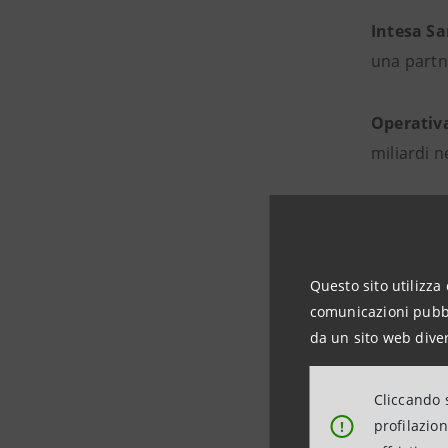
Intesa San
una partn
Operativa
miliardi n
L’operazi
dei liberi 
Questo sito utilizza 
Tra i prin
comunicazioni pubbli
da un sito web diver
perme
immed
Cliccando s
profilazio
!
a dif