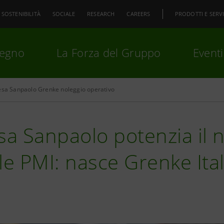
SOSTENIBILITÀ
SOCIALE
RESEARCH
CAREERS
PRODOTTI E SERVI
pegno
La Forza del Gruppo
Eventi
esa Sanpaolo Grenke noleggio operativo
premi
Invio
per cercare o
ESC
sa Sanpaolo potenzia il 
le PMI: nasce Grenke Ital