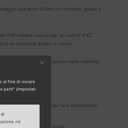
oleggio operativo di beni strumentali, grazie a
le PMI italiane risorse per un valore di €2
tivo strumentale di beni e servizi.
 i bisogni anche non finanziari delle imprese,
 al fine di inviare
e parti" (impostati
periodo definito senza dover fare investimenti
 di
gazione, né
colano capitali e non si incide