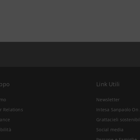
uppo
Link Utili
amo
Newsletter
r Relations
Intesa Sanpaolo On 
ance
Grattacieli sostenibi
bilità
Social media
Persone e Famiglie