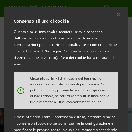
Consenso all'uso di cookie
Tutte le news
Questo sito utilizza cookie tecnici e, previo consenso
dell’utente, cookie di profilazione al fine di inviare
comunicazioni pubblicitarie personalizzate e consente anche
Intesa Sanpaolo supporta
l'invio di cookie di "terze parti" (impostati da un sito web
gli investimenti di PMP PRO-
diverso da quello visitato). L'uso dei cookie ha la durata di 1
anno.
MEC, con SACE
Cliccando sulla [x] di chiusura del banner, non
acconsenti all’uso dei cookie di profilazione. Non
!
potremo, perciò, personalizzare la tua esperienza
di navigazione, né offrirti contenuti in linea con le
tue preferenze o i tuoi comportamenti online.
È possibile consultare l'informativa estesa, prestare o meno
il consenso ai cookie o personalizzarne la configurazione e
modificare le proprie scelte in qualsiasi momento accedendo