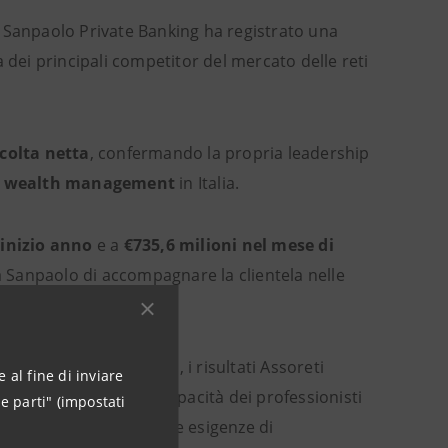
a Sanpaolo Private Banking ha registrato una
a dei principali competitor del mercato delle reti
ccolta netta
, confermando la propria leadership
l
wealth management
in Italia.
 inizio anno
e a
€735,6 milioni nel mese di
sa Sanpaolo di accompagnare la clientela nelle
evidenza.
 di Intesa Sanpaolo, i risultati Assoreti
 al fine di inviare
ing” e riflettono la capacità dei professionisti
e parti" (impostati
ostante attenzione alle esigenze di