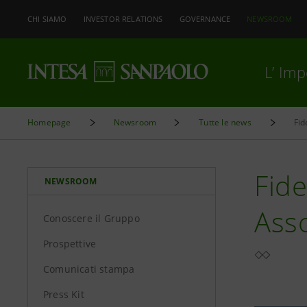
CHI SIAMO
INVESTOR RELATIONS
GOVERNANCE
NEWSROOM
L’ Im
Homepage
Newsroom
Tutte le news
Fide
NEWSROOM
Asso
Conoscere il Gruppo
Prospettive
Comunicati stampa
Press Kit