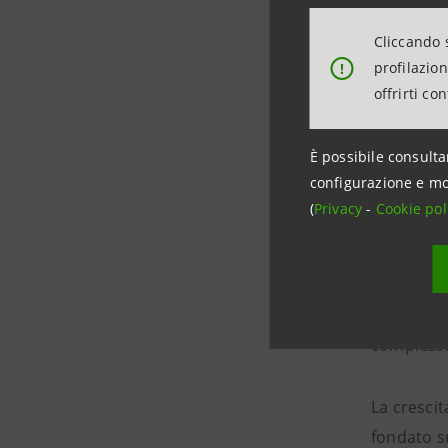
pianificaz
Cliccando s
profilazio
!
In questo 
offrirti co
Paschi di 
È possibile consulta
Corcos so
configurazione e mo
opportunit
(
Privacy
-
Cookie pol
piattaform
Allo stes
più evolu
complessiv
La crescit
fondato su