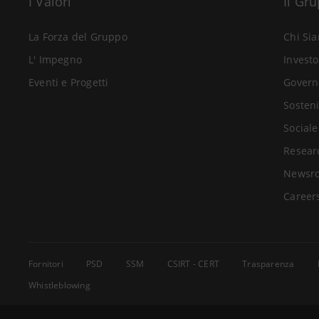
I Valori
Il Gr
La Forza del Gruppo
Chi Si
L' Impegno
Investo
Eventi e Progetti
Govern
Sosteni
Sociale
Resear
Newsr
Career
Fornitori
PSD
SSM
CSIRT - CERT
Trasparenza
Whistleblowing