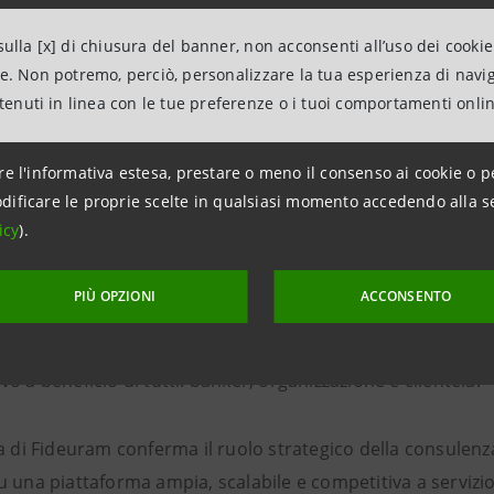
ione finanziaria e patrimoniale della clientela”.
ulla [x] di chiusura del banner, non acconsenti all’uso dei cookie
ne. Non potremo, perciò, personalizzare la tua esperienza di navi
contesto si inserisce anche l’
operazione annunciata l’8 gi
ntenuti in linea con le tue preferenze o i tuoi comportamenti onli
Siena.
re l'informativa estesa, prestare o meno il consenso ai cookie o p
ttolinea che, qualora perfezionata, potrà “rafforzare ult
dificare le proprie scelte in qualsiasi momento accedendo alla s
à di servizio alla clientela e consolidando il ruolo del
Wea
icy
).
a di riferimento a livello europeo.
PIÙ OPZIONI
ACCONSENTO
so tempo, saranno messi a disposizione dei professionist
ti, creando le condizioni per valorizzarne ulteriormente il
o a beneficio di tutti: banker, organizzazione e clientela.
a di Fideuram conferma il ruolo strategico della consulenz
 una piattaforma ampia, scalabile e competitiva a servizio 