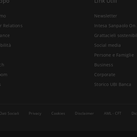
uppo
Link Utili
amo
Newsletter
r Relations
Intesa Sanpaolo On 
ance
Grattacieli sostenibi
bilità
Social media
Persone e Famiglie
ch
Business
oom
Corporate
s
Storico UBI Banca
Dati Sociali
Privacy
Cookies
Disclaimer
AML - CFT
Dic