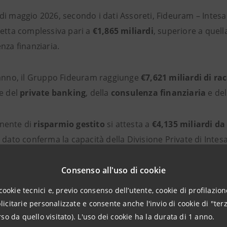
di maggio 2026, secondo i dati Assoreti, Fideuram – Intes
netta complessiva pari a
€1,865 miliardi
, superiore a quell
nza finanziaria.
 anno, il Gruppo Fideuram raggiunge
€7,621 miliardi di ra
re del
private banking
, della
consulenza finanziaria
e de
nente di
risparmio gestito
si attesta a
€4,135 miliardi da
Il dato conferma la capacità della Divisione Private di Inte
investimento, pianificazione patrimoniale, protezione e pr
Consenso all'uso di cookie
ommaso Corcos, Responsabile Wealth Management Divisions
cookie tecnici e, previo consenso dell’utente, cookie di profilazione
o la leadership di Fideuram – Intesa Sanpaolo Private Bank
citarie personalizzate e consente anche l'invio di cookie di "terz
o di operare con “competenza, visione di lungo periodo e c
so da quello visitato). L'uso dei cookie ha la durata di 1 anno.