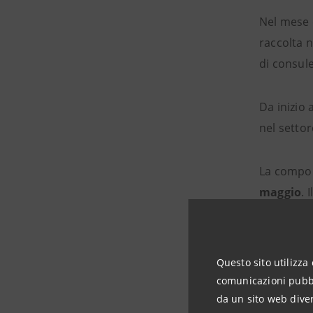
Nel mese 
raccolta 
di consule
Da inizio
nel setto
La compo
maggio
. 
scelte di 
Secondo T
Questo sito utilizza 
“conferman
comunicazioni pubbli
del Grupp
da un sito web diver