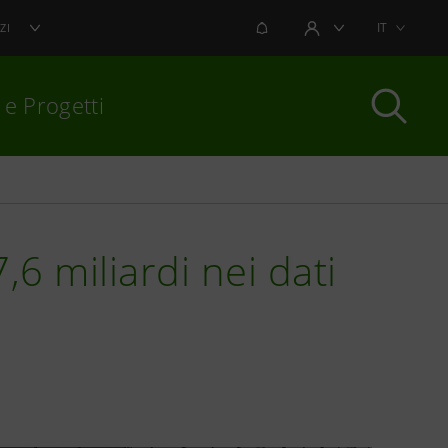
NOTIFICHE
IT
ZI
AREA UTENTE
 e Progetti
per chiudere
,6 miliardi nei dati