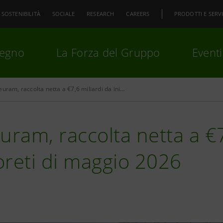
SOSTENIBILITÀ
SOCIALE
RESEARCH
CAREERS
PRODOTTI E SERVI
pegno
La Forza del Gruppo
Eventi
Fideuram, raccolta netta a €7,6 miliardi da inizio anno
premi
Invio
per cercare o
ESC
uram, raccolta netta a €7
reti di maggio 2026